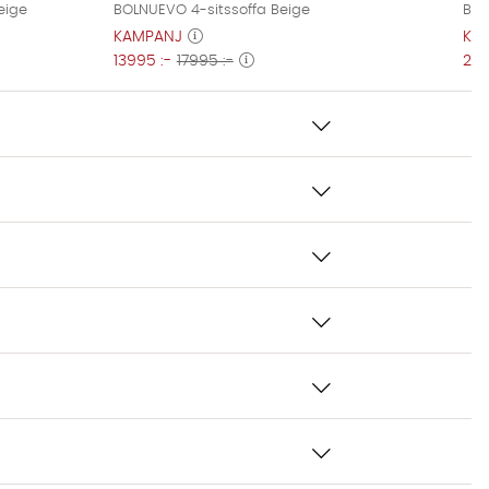
eige
BOLNUEVO 4-sitssoffa Beige
BOL
KAMPANJ
KA
13995 :-
17995 :-
229