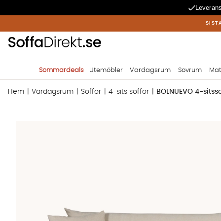
Leverans
SIST
Sommardeals
Utemöbler
Vardagsrum
Sovrum
Mat
Hem
Vardagsrum
Soffor
4-sits soffor
BOLNUEVO 4-sitsso
Produktbilder BOLNUEVO 4-sitssoffa Hel Dyna Beige