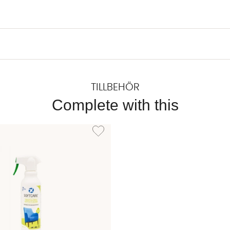
TILLBEHÖR
Complete with this
XTILSKYDD 500ml
Lägg till i önskelista: TEXTILRENGÖRING 500ml