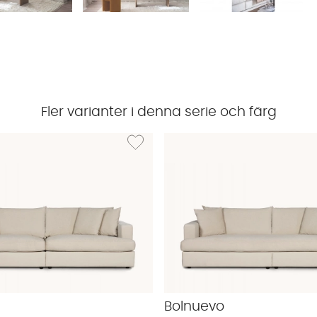
Fler varianter i denna serie och färg
OLNUEVO Fåtölj Beige
Lägg till i önskelista: BOLNUEVO 3-sitssoffa B
Bolnuevo