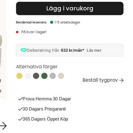
Lägg i varukorg
1-5 arbetsdagar
Få kvar i lager!
Delbetalning från
632 kr/mån*
Läs mer
Alternativa färger
Finns även i dessa färger:
Beställ tygprov
R
D
Prova Hemma 30 Dagar
30 Dagars Prisgaranti
365 Dagars Öppet Köp