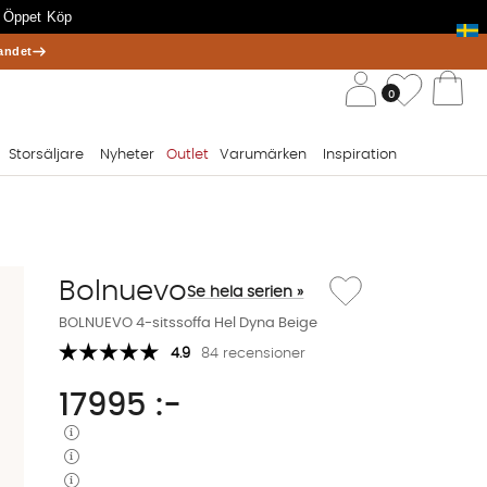
 Öppet Köp
andet
/ 
Önskelis
0
Va
Storsäljare
Nyheter
Outlet
Varumärken
Inspiration
Lägg till i önskelista: 
Bolnuevo
Se hela serien »
BOLNUEVO 4-sitssoffa Hel Dyna Beige
4.9
84 recensioner
17995
:-