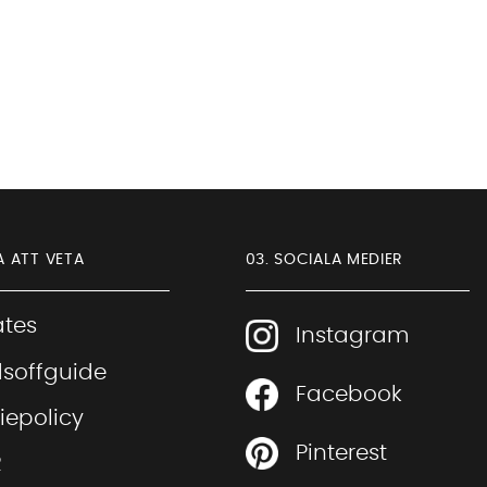
A ATT VETA
03. SOCIALA MEDIER
iates
Instagram
soffguide
Facebook
Sofia Direkt
iepolicy
AI-assistent
Pinterest
R