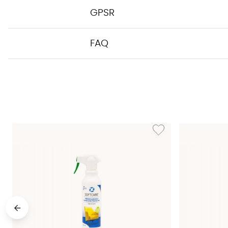
GPSR
FAQ
Lägg till i önskelista: TE