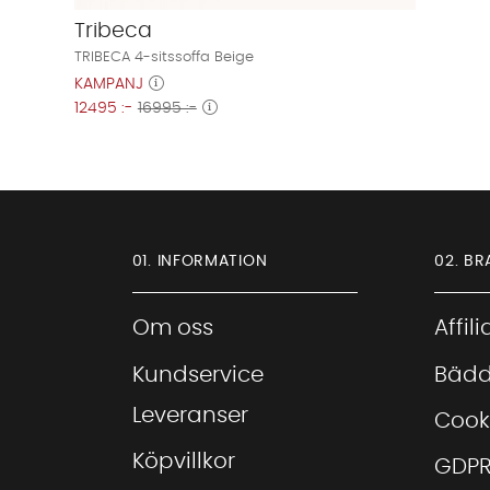
Tribeca
TRIBECA 4-sitssoffa Beige
KAMPANJ
12495 :-
16995 :-
01. INFORMATION
02. BR
Om oss
Affil
Kundservice
Bädd
Leveranser
Cook
Köpvillkor
GDP