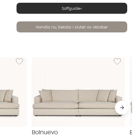
Soffguide»
Handla nu, betala i slutet av oktober
eige
Lägg till i önskelista: BOLNUEVO 3-sitssoffa Hel Dyna Beige
Lägg till i ön
Bolnuevo
Bo