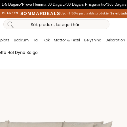
 1-5 Dagar
Prova Hemma 30 Dagar
30 Dagars Prisgaranti
365 Dagars
SOMMARDEALS
Upp till 50% på utvalda produkter
Se erbjud
A CHANSEN
plats
Badrum
Hall
Kök
Mattor & Textil
Belysning
Dekoration
ffa Hel Dyna Beige