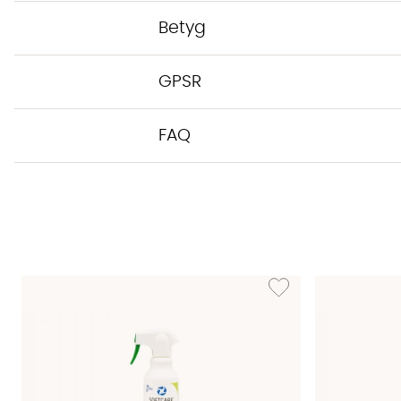
Betyg
GPSR
FAQ
Lägg till i önskelista: T