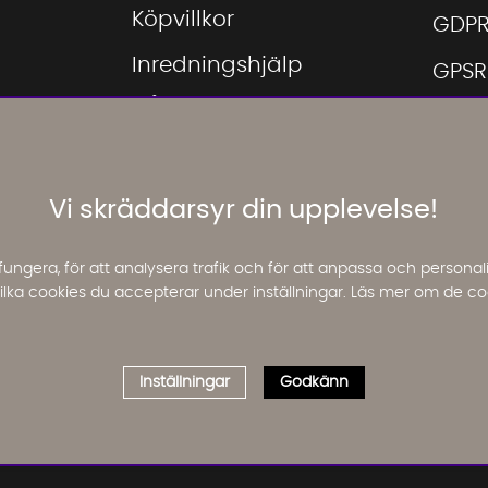
Köpvillkor
GDP
Inredningshjälp
GPSR
Hållbarhet
Hitta
Showroom
Hitta
Möbeloutlet
Vi skräddarsyr din upplevelse!
Inspi
Jobba hos oss
Mina
fungera, för att analysera trafik och för att anpassa och perso
Reklamation &
 vilka cookies du accepterar under inställningar. Läs mer om de co
Sama
transportskador
Soff
Tillgänglighet
Inställningar
Godkänn
Säng