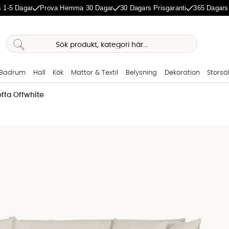
 1-5 Dagar
Prova Hemma 30 Dagar
30 Dagars Prisgaranti
365 Dagars
Badrum
Hall
Kök
Mattor & Textil
Belysning
Dekoration
Storsä
ffa Offwhite