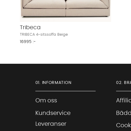
Tribeca
TRIBECA 4-sitssoffa Beige
16995 :-
01. INFORMATION
02. BR
Om oss
Affil
Kundservice
Bädd
Leveranser
Cook