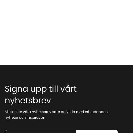
Signa upp till vårt
nyhetsbrev
Missa inte våra nyhetsbrev som är fyllda med erbjudanden,
nyheter och inspiration