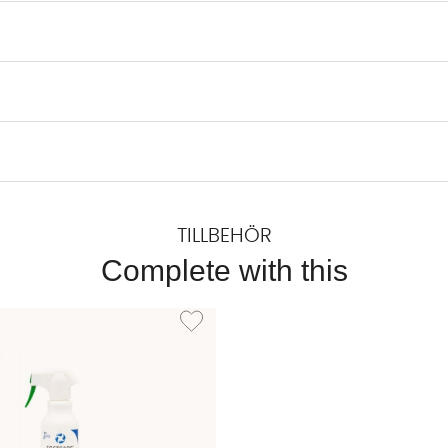
TILLBEHÖR
Complete with this
EXTILRENGÖRING 500ml
Lägg till i önskelista: TEXTILSKYDD 500ml