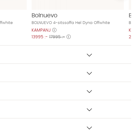
Bolnuevo
Bo
ffwhite
BOLNUEVO 4-sitssoffa Hel Dyna Offwhite
BOL
KAMPANJ
KA
13995 :-
17995 :-
229