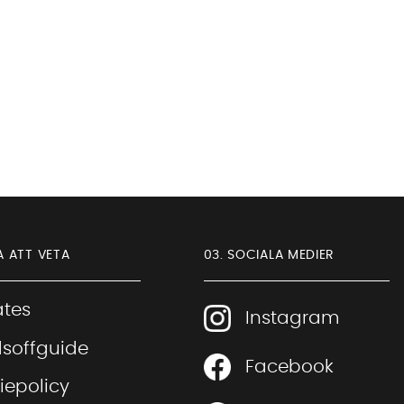
A ATT VETA
03. SOCIALA MEDIER
iates
Instagram
soffguide
Facebook
Sofia Direkt
iepolicy
AI-assistent