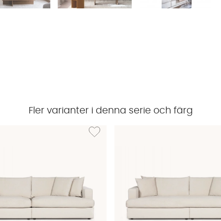
Fler varianter i denna serie och färg
OLNUEVO Fåtölj Offwhite
Lägg till i önskelista: BOLNUEVO 3-sitssoffa O