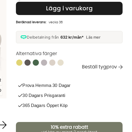
Lägg i varukorg
Beräknad leverans:
vecka 36
Delbetalning från
632 kr/mån*
Läs mer
Alternativa färger
Finns även i dessa färger:
Beställ tygprov
R
Prova Hemma 30 Dagar
D
30 Dagars Prisgaranti
365 Dagars Öppet Köp
10%
extra rabatt