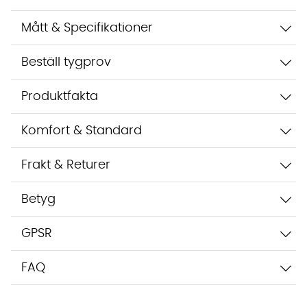
Mått & Specifikationer
Beställ tygprov
Vi använder AI för att svara på dina frågor. Konversationen
Produktfakta
sparas i upp till 24 timmar för att kunna hjälpa dig. Vi delar
inte dina uppgifter med tredje part. Läs mer i vår
Komfort & Standard
integritetspolicy.
Jag godkänner att konversationen sparas
Starta chatten
Frakt & Returer
Betyg
GPSR
FAQ