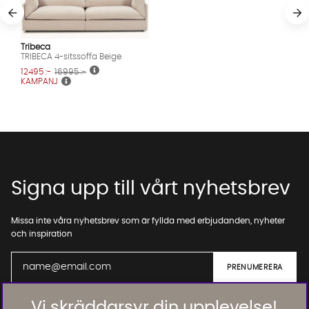
Tribeca
TRIBECA 4-sitssoffa Beige
12495 :-
16995 :-
KAMPANJ
Signa upp till vårt nyhetsbrev
Missa inte våra nyhetsbrev som är fyllda med erbjudanden, nyheter
och inspiration
Vi skräddarsyr din upplevelse!