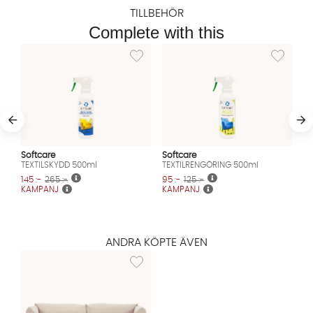
TILLBEHÖR
Complete with this
Lägg till i önskelista: TEXTILSKYDD 500ml
Lägg till 
Softcare
Softcare
TEXTILSKYDD 500ml
TEXTILRENGÖRING 500ml
145 :-
265 :-
95 :-
125 :-
KAMPANJ
KAMPANJ
ANDRA KÖPTE ÄVEN
Lägg till i önskelista: TRIBECA 4-sitssoffa Bei