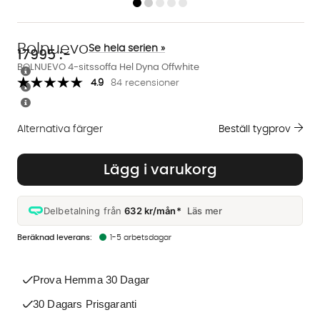
Bolnuevo
Se hela serien »
17995
:-
BOLNUEVO 4-sitssoffa Hel Dyna Offwhite
4.9
84 recensioner
Alternativa färger
Beställ tygprov
Finns även i dessa färger:
Lägg i varukorg
Delbetalning från
632 kr/mån*
Läs mer
1-5 arbetsdagar
Prova Hemma 30 Dagar
30 Dagars Prisgaranti