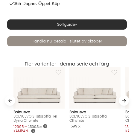
365 Dagars Öppet Köp
Soffguide»
Handla nu, betala i slutet av oktober
Fler varianter i denna serie och färg
Lägg till i önskelista: BOLNUEVO 3-sitssoffa
Lägg till i ö
Bolnuevo
Bolnuevo
Boln
BOLNUEVO 3-sitssoffa Hel
BOLNUEVO 3-sitssoffa
BOLN
Dyna Offwhite
Offwhite
Offw
15995 :-
12995 :-
15995 :-
13995
KAMPANJ
KAM