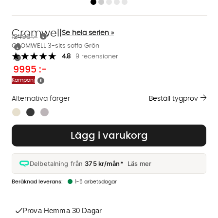
Cromwell
Se hela serien »
12495 :-
CROMWELL 3-sits soffa Grön
4.8
9 recensioner
9995
:-
Kampanj
Alternativa färger
Beställ tygprov
Finns även i dessa färger:
Lägg i varukorg
Delbetalning från
375 kr/mån*
Läs mer
1-5 arbetsdagar
Prova Hemma 30 Dagar