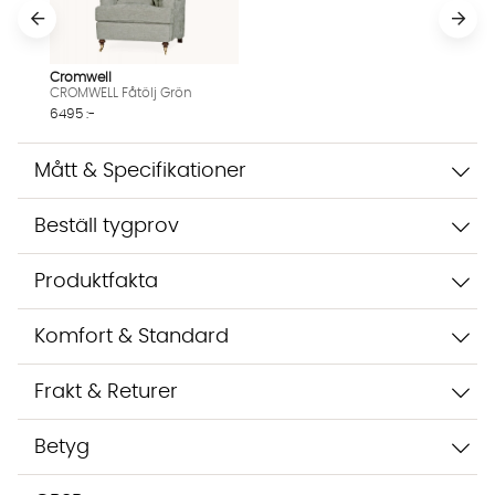
Vi använder AI för att svara på dina frågor. Konversationen
sparas i upp till 24 timmar för att kunna hjälpa dig. Vi delar
inte dina uppgifter med tredje part. Läs mer i vår
Cromwell
integritetspolicy.
CROMWELL Fåtölj Grön
Jag godkänner att konversationen sparas
6495 :-
Starta chatten
Mått & Specifikationer
Beställ tygprov
Produktfakta
Komfort & Standard
Frakt & Returer
Betyg