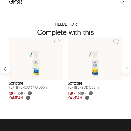
GPSR
TILLBEHÖR
Complete with this
Lägg till i önskelista: TEXTILRENGÖRING 500m
Lägg till i
Softcare
Softcare
TEXTILRENGÖRING 500ml
TEXTILSKYDD 500ml
95 :-
125 :-
145 :-
265 :-
KAMPANJ
KAMPANJ