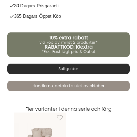
30 Dagars Prisgaranti
365 Dagars Öppet Köp
10%
extra rabatt
vid köp av minst 2 produkter*
RABATTKOD: 10extra
*Exkl. Fast lågt pris & Outlet
Soffguide»
Handla nu, betala i slutet av oktober
Fler varianter i denna serie och färg
Lägg till i önskelista: CROMWELL Fåtölj Sand