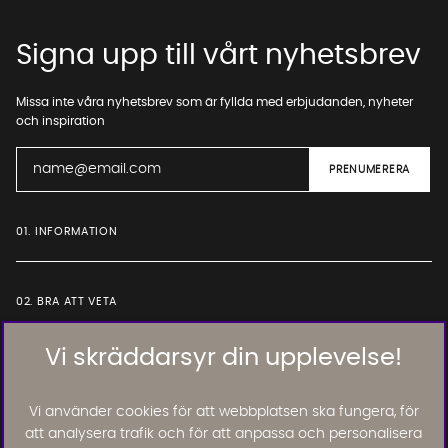
Signa upp till vårt nyhetsbrev
Missa inte våra nyhetsbrev som är fyllda med erbjudanden, nyheter
och inspiration
01. INFORMATION
02. BRA ATT VETA
Vi skräddarsyr din upplevelse!
Läs och lämna kundomdömen:
Vi använder cookies för att webbplatsen ska fungera, för
att analysera trafik och för att anpassa och personalisera