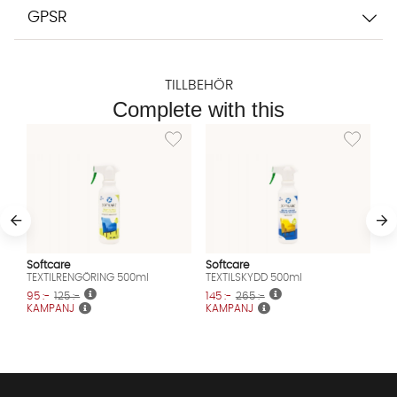
GPSR
TILLBEHÖR
Complete with this
Lägg till i önskelista: TEXTILRENGÖRING 500m
Lägg till i
Softcare
Softcare
TEXTILRENGÖRING 500ml
TEXTILSKYDD 500ml
95 :-
125 :-
145 :-
265 :-
KAMPANJ
KAMPANJ