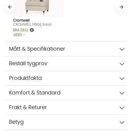
Cromwell
CROMWELL Fåtölj Sand
Vi använder AI för att svara på dina frågor. Konversationen
BRA DEAL
sparas i upp till 24 timmar för att kunna hjälpa dig. Vi delar
4995 :-
inte dina uppgifter med tredje part. Läs mer i vår
integritetspolicy.
Jag godkänner att konversationen sparas
Mått & Specifikationer
Starta chatten
Beställ tygprov
Produktfakta
Komfort & Standard
Frakt & Returer
Betyg