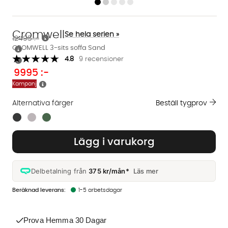
Cromwell
Se hela serien »
12495 :-
CROMWELL 3-sits soffa Sand
4.8
9 recensioner
9995
:-
Kampanj
Alternativa färger
Beställ tygprov
Finns även i dessa färger:
Lägg i varukorg
Delbetalning från
375 kr/mån*
Läs mer
1-5 arbetsdagar
Prova Hemma 30 Dagar