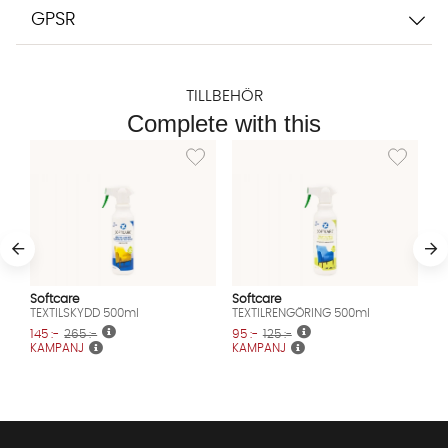
GPSR
TILLBEHÖR
Complete with this
Lägg till i önskelista: TEXTILSKYDD 500ml
Lägg till 
Softcare
Softcare
TEXTILSKYDD 500ml
TEXTILRENGÖRING 500ml
145 :-
265 :-
95 :-
125 :-
KAMPANJ
KAMPANJ