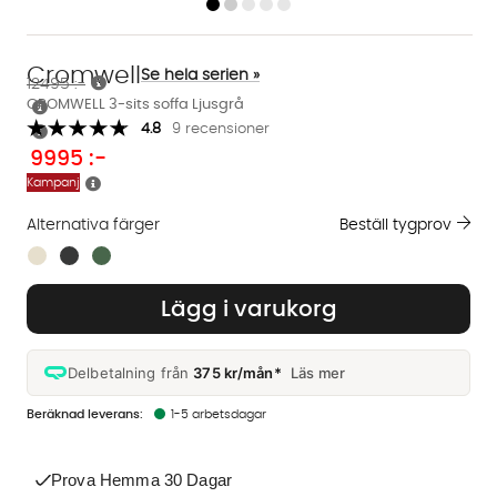
Cromwell
Se hela serien »
12495 :-
CROMWELL 3-sits soffa Ljusgrå
4.8
9 recensioner
9995
:-
Kampanj
Alternativa färger
Beställ tygprov
Finns även i dessa färger:
Lägg i varukorg
Delbetalning från
375 kr/mån*
Läs mer
1-5 arbetsdagar
Prova Hemma 30 Dagar