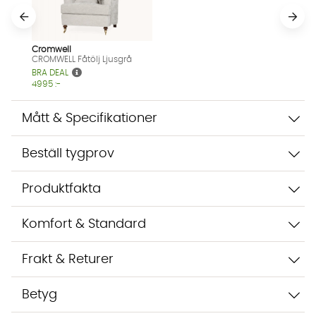
Cromwell
CROMWELL Fåtölj Ljusgrå
Vi använder AI för att svara på dina frågor. Konversationen
BRA DEAL
sparas i upp till 24 timmar för att kunna hjälpa dig. Vi delar
4995 :-
inte dina uppgifter med tredje part. Läs mer i vår
integritetspolicy.
Jag godkänner att konversationen sparas
Mått & Specifikationer
Starta chatten
Beställ tygprov
Produktfakta
Komfort & Standard
Frakt & Returer
Betyg