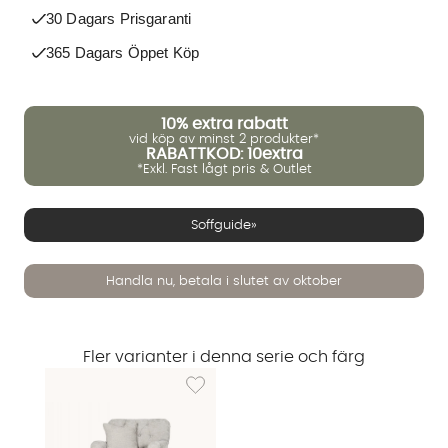
30 Dagars Prisgaranti
365 Dagars Öppet Köp
10%
extra rabatt
vid köp av minst 2 produkter*
RABATTKOD: 10extra
*Exkl. Fast lågt pris & Outlet
Soffguide»
Handla nu, betala i slutet av oktober
Fler varianter i denna serie och färg
Lägg till i önskelista: CROMWELL Fåtölj Ljusgr