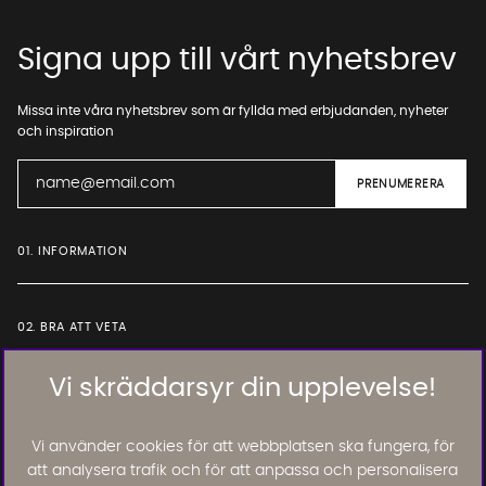
Signa upp till vårt nyhetsbrev
Missa inte våra nyhetsbrev som är fyllda med erbjudanden, nyheter
och inspiration
01. INFORMATION
02. BRA ATT VETA
Vi skräddarsyr din upplevelse!
Läs och lämna kundomdömen:
Vi använder cookies för att webbplatsen ska fungera, för
att analysera trafik och för att anpassa och personalisera