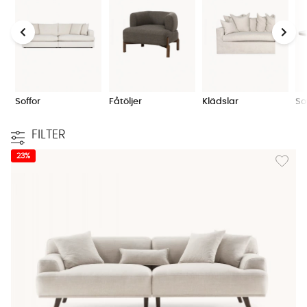
Här hittar du det mesta för att inreda ett helt
vardagsrum. En stor del av vårt sortiment är unikt för
SoffaDirekt och går bara att hitta hos oss. Vi har
sedan mixat upp sortimentet med noggrant utvalda
leverantörer för att kunna erbjuda dig en
helhetsmöblering till ditt vardagsrum, utan att
Soffor
Fåtöljer
Klädslar
So
tumma på varken kvalitet, komfort eller design. Mixa
och matcha
FILTER
våra
soffor
,
fåtöljer
,
soffbord
,
förvaringsmöbler
och
soffben
varandra. För att värna om dina möbler
Lägg til
23%
rekommenderar vi anvädning av
möbelvård.
Välj soffa med omsorg
Soffan är oftast den möbel som avgör hur
vardagsrummet upplevs – välj därför din soffa med
omsorg. Fundera över vem eller vilka det är som ska
använda den samt hur stort ditt vardagsrum är. Ska
soffan enbart användas av dig själv, dig och din
familj eller dig och eventuella gäster som kommer