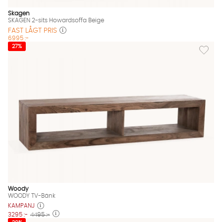
Skagen
SKAGEN 2-sits Howardsoffa Beige
FAST LÅGT PRIS
6995 :-
Lägg til
27%
Woody
WOODY TV-Bänk
KAMPANJ
3295 :-
4495 :-
Lägg til