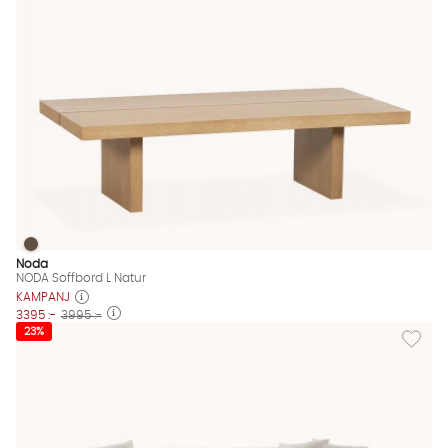
NODA Soffbord L Natur
NODA Soffbord L Natur Finns även i dessa färger:
Noda
NODA Soffbord L Natur
KAMPANJ
3395 :-
3995 :-
Lägg til
23%