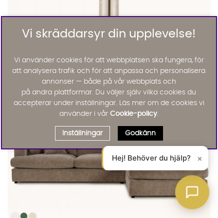
Vi skräddarsyr din upplevelse!
Claudia
CLAUDIA Sidobord Marmor Silver
Vi använder cookies för att webbplatsen ska fungera, för
KAMPANJ
att analysera trafik och för att anpassa och personalisera
1596 :-
1995 :-
Lägg til
15%
annonser — både på vår webbplats och
på andra plattformar. Du väljer själv vilka cookies du
accepterar under inställningar. Läs mer om de cookies vi
använder i vår
Cookie-policy
.
Inställningar
Godkänn
Hej! Behöver du hjälp?
×