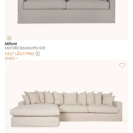
MILFORD Bäddsoffa Grå
MILFORD Bäddsoffa Grå Finns även i dessa färger:
Milford
MILFORD Bäddsoffa Grå
FAST LÅGT PRIS
10495 :-
Lägg til