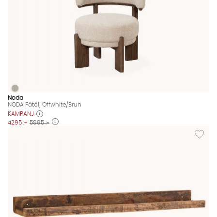
NODA Fåtölj Offwhite/Brun
NODA Fåtölj Offwhite/Brun Finns även i dessa färger:
Noda
NODA Fåtölj Offwhite/Brun
KAMPANJ
4295 :-
5995 :-
Lägg til