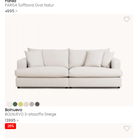
Parisa
PARISA Soffbord Oval Natur
4995 :-
Lägg til
BOLNUEVO 3-sitssoffa Greige
BOLNUEVO 3-sitssoffa Greige
BOLNUEVO 3-sitssoffa Greige
BOLNUEVO 3-sitssoffa Greige
BOLNUEVO 3-sitssoffa Greige
BOLNUEVO 3-sitssoffa Greige
BOLNUEVO 3-sitssoffa Greige Finns även i dessa färger:
Bolnuevo
BOLNUEVO 3-sitssoffa Greige
13995 :-
Lägg til
26%