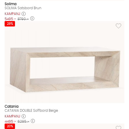
Solima
SOLIMA Satsbord Brun
KAMPANJ
5495 :-
8790 :-
Lägg til
29%
Catania
CATANIA DOUBLE Soffbord Beige
KAMPANJ
4495 :-
6295 :-
Lägg til
20%