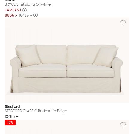
Bryce
BRYCE 3-sitssoffa Offwhite
KAMPANJ
9995 :-
15495 :-
Lägg til
Stedford
STEDFORD CLASSIC Bäddsoffa Beige
13495 :-
Lägg til
15%