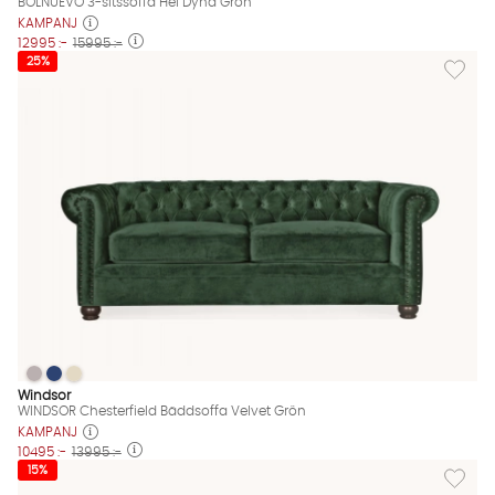
BOLNUEVO 3-sitssoffa Hel Dyna Grön
KAMPANJ
12995 :-
15995 :-
Lägg til
25%
WINDSOR Chesterfield Bäddsoffa Velvet Grön
WINDSOR Chesterfield Bäddsoffa Velvet Grön
WINDSOR Chesterfield Bäddsoffa Velvet Grön
WINDSOR Chesterfield Bäddsoffa Velvet Grön Finns även i des
Windsor
WINDSOR Chesterfield Bäddsoffa Velvet Grön
KAMPANJ
10495 :-
13995 :-
Lägg til
15%