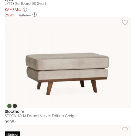
JYTTE Soffbord 90 Svart
KAMPANJ
2995 :-
5295 :-
Lägg til
STOCKHOLM Fotpall Velvet Edition Greige
STOCKHOLM Fotpall Velvet Edition Greige
STOCKHOLM Fotpall Velvet Edition Greige Finns även i dessa fä
Stockholm
STOCKHOLM Fotpall Velvet Edition Greige
3995 :-
Lägg til
Klädslar