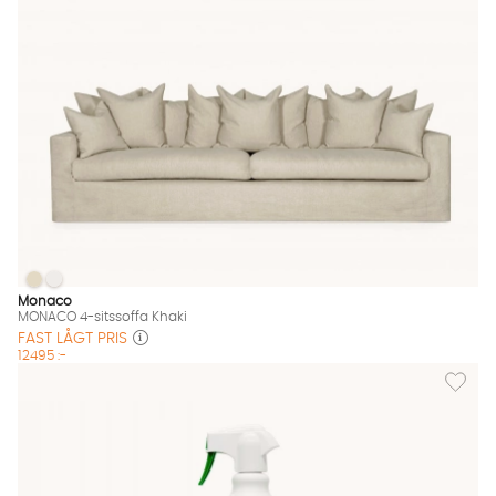
MONACO 4-sitssoffa Khaki
MONACO 4-sitssoffa Khaki
MONACO 4-sitssoffa Khaki Finns även i dessa färger:
Monaco
MONACO 4-sitssoffa Khaki
FAST LÅGT PRIS
12495 :-
Lägg til