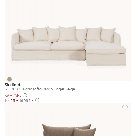
STEDFORD Bäddsoffa Divan Höger Beige
STEDFORD Bäddsoffa Divan Höger Beige Finns även i dessa fär
Stedford
STEDFORD Bäddsoffa Divan Höger Beige
KAMPANJ
14495 :-
16995 :-
Lägg til