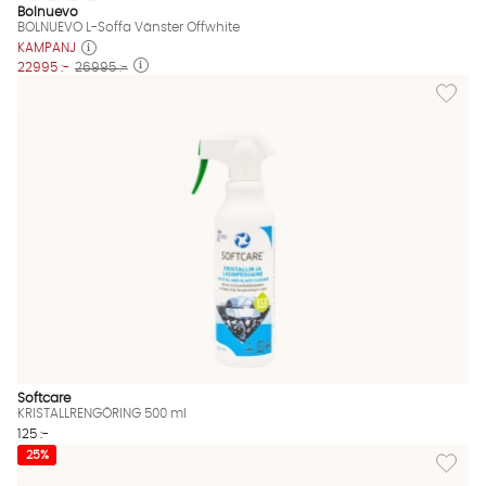
BOLNUEVO L-Soffa Vänster Offwhite Finns även i dessa färger:
Bolnuevo
BOLNUEVO L-Soffa Vänster Offwhite
KAMPANJ
22995 :-
26995 :-
Lägg til
Softcare
KRISTALLRENGÖRING 500 ml
125 :-
Lägg til
25%