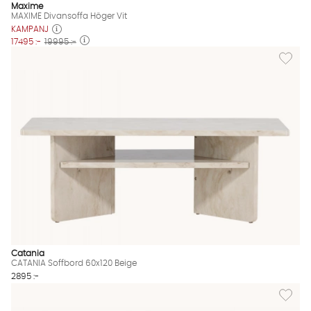
MAXIME Divansoffa Höger Vit Finns även i dessa färger:
Maxime
MAXIME Divansoffa Höger Vit
KAMPANJ
17495 :-
19995 :-
Lägg til
Catania
CATANIA Soffbord 60x120 Beige
2895 :-
Lägg til