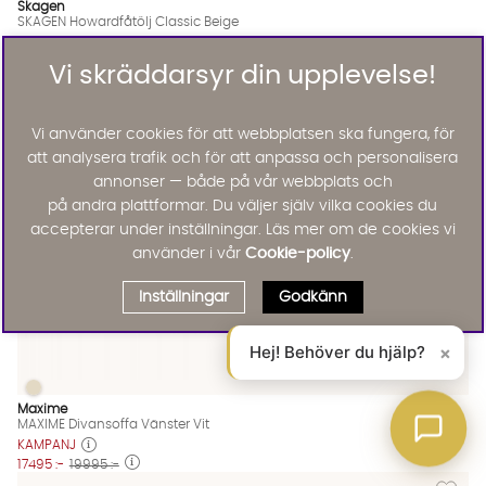
Skagen
SKAGEN Howardfåtölj Classic Beige
KAMPANJ
4995 :-
6995 :-
Vi skräddarsyr din upplevelse!
Lägg til
13%
Vi använder cookies för att webbplatsen ska fungera, för
att analysera trafik och för att anpassa och personalisera
annonser — både på vår webbplats och
på andra plattformar. Du väljer själv vilka cookies du
accepterar under inställningar. Läs mer om de cookies vi
använder i vår
Cookie-policy
.
Inställningar
Godkänn
Hej! Behöver du hjälp?
×
MAXIME Divansoffa Vänster Vit
MAXIME Divansoffa Vänster Vit Finns även i dessa färger:
Maxime
MAXIME Divansoffa Vänster Vit
KAMPANJ
17495 :-
19995 :-
Lägg til