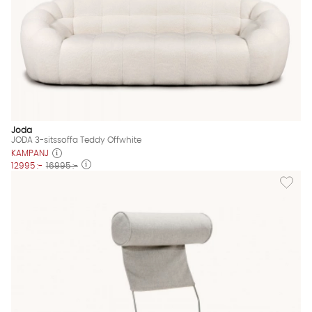
Joda
JODA 3-sitssoffa Teddy Offwhite
KAMPANJ
12995 :-
16995 :-
Lägg til