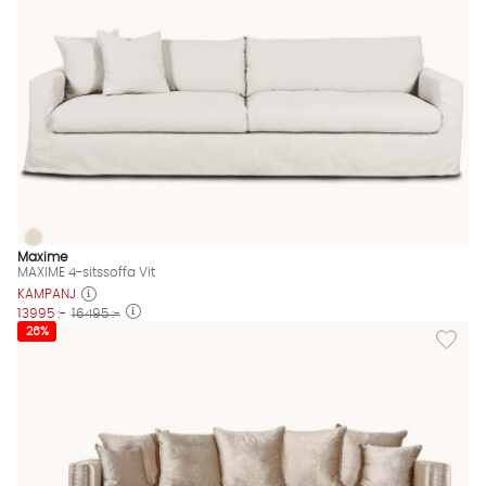
MAXIME 4-sitssoffa Vit
MAXIME 4-sitssoffa Vit Finns även i dessa färger:
Maxime
MAXIME 4-sitssoffa Vit
KAMPANJ
13995 :-
16495 :-
Lägg til
26%