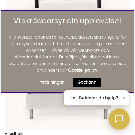
Vi skräddarsyr din upplevelse!
DALARÖ 140 Kontinentalsäng Svart
DALARÖ 140 Kontinentalsäng Svart
DALARÖ 140 Kontinentalsäng Svart
DALARÖ 140 Kontinentalsäng Svart Finns även i dessa färger:
Dalarö
DALARÖ 140 Kontinentalsäng Svart
Vi använder cookies för att webbplatsen ska fungera, för
FAST LÅGT PRIS
6495 :-
att analysera trafik och för att anpassa och personalisera
Lägg til
10%
annonser — både på vår webbplats och
på andra plattformar. Du väljer själv vilka cookies du
accepterar under inställningar. Läs mer om de cookies vi
använder i vår
Cookie-policy
.
Inställningar
Godkänn
Hej! Behöver du hjälp?
×
Ängelholm