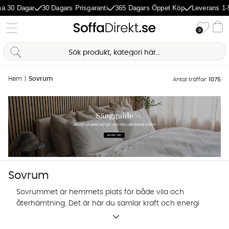
Dagar
30 Dagars Prisgaranti
365 Dagars Öppet Köp
Leverans 1-5 Daga
Önske
0
Va
Hem
Sovrum
Antal träffar:
1075
Sovrum
Sovrummet är hemmets plats för både vila och
återhämtning. Det är här du samlar kraft och energi
inför morgondagen. Därför tycker vi att sovrummet
Sofia Direkt
är värt lite extra kärlek. I vårt sortiment hittar du ett
AI-assistent