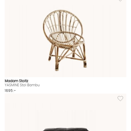
Madam Stoltz
YASMINE Stol Bambu
1695 :-
Lägg til