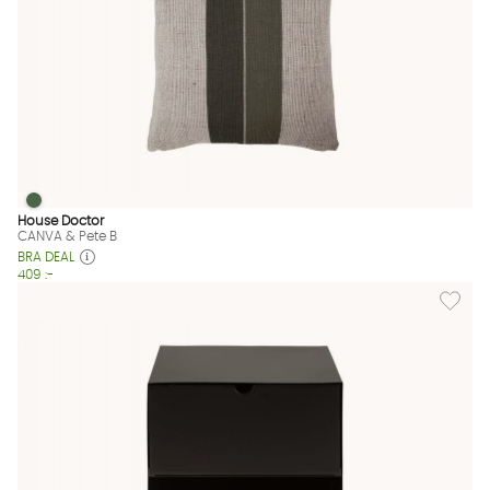
CANVA & Pete B
CANVA & Pete B Finns även i dessa färger:
House Doctor
CANVA & Pete B
BRA DEAL
409 :-
Lägg til