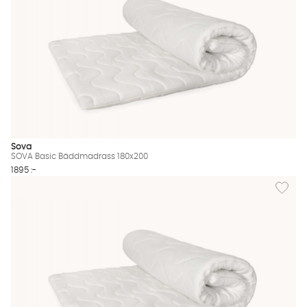
Sova
SOVA Basic Bäddmadrass 180x200
1895 :-
Lägg ti