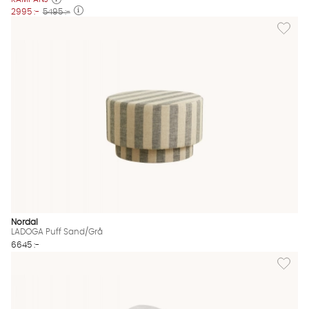
2995 :-
5495 :-
Lägg til
Nordal
LADOGA Puff Sand/Grå
6645 :-
Lägg til