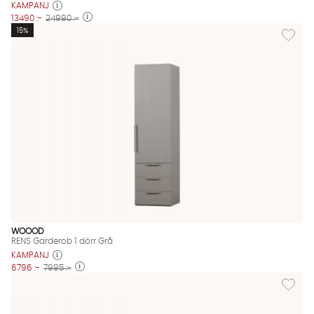
KAMPANJ
13490 :-
24990 :-
Lägg til
15%
WOOOD
RENS Garderob 1 dörr Grå
KAMPANJ
6796 :-
7995 :-
Lägg til