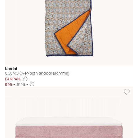
Nordal
COSMO Överkast Vändbar Blommig
KAMPANJ
995 :-
1595 :-
Lägg til