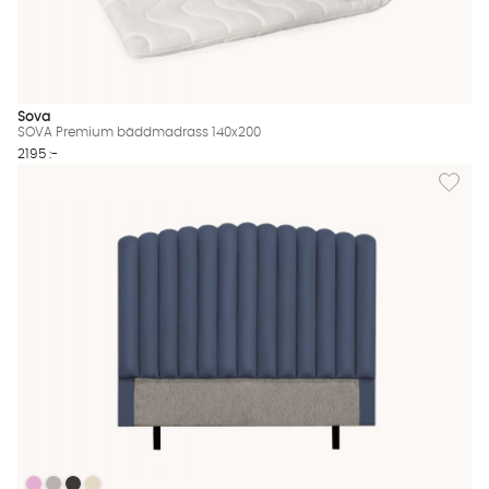
Sova
SOVA Premium bäddmadrass 140x200
2195 :-
Lägg til