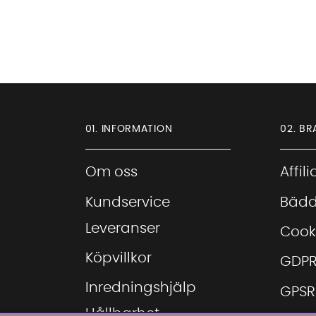
01. INFORMATION
02. BR
Om oss
Affil
Kundservice
Bädd
Leveranser
Cook
Köpvillkor
GDP
Inredningshjälp
GPSR
Hållbarhet