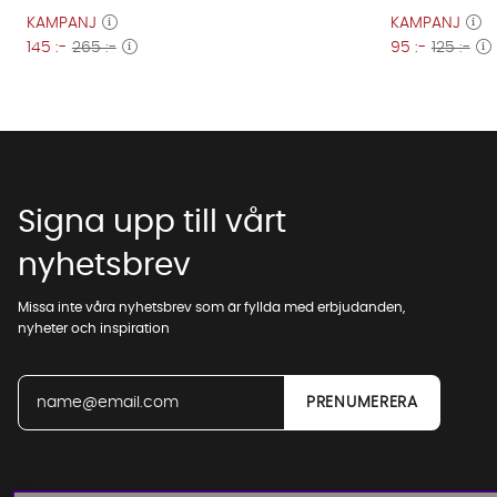
KAMPANJ
KAMPANJ
145 :-
265 :-
95 :-
125 :-
Signa upp till vårt
nyhetsbrev
Missa inte våra nyhetsbrev som är fyllda med erbjudanden,
nyheter och inspiration