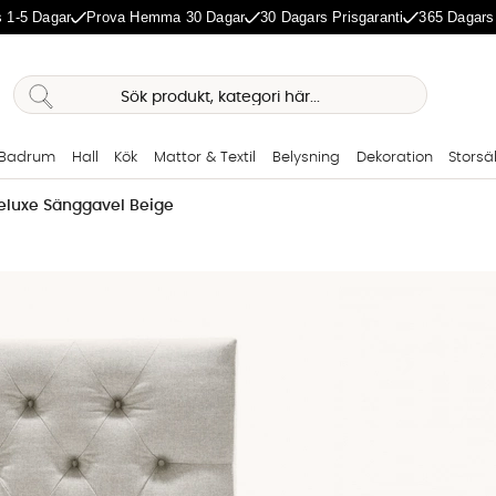
 1-5 Dagar
Prova Hemma 30 Dagar
30 Dagars Prisgaranti
365 Dagars
Badrum
Hall
Kök
Mattor & Textil
Belysning
Dekoration
Storsä
eluxe Sänggavel Beige