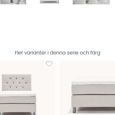
Fler varianter i denna serie och färg
ÄNGSVIK 120 Sängpaket Beige
Lägg till i önskelista: ÄNGSVIK 120 Sängpaket