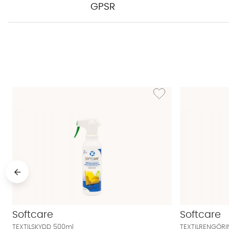
GPSR
Lägg till i önskelista: TE
Softcare
Softcare
TEXTILSKYDD 500ml
TEXTILRENGÖRI