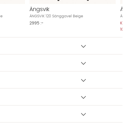
Än
Ängsvik
ÄNG
ge
ÄNGSVIK 120 Sänggavel Beige
KA
2995 :-
109