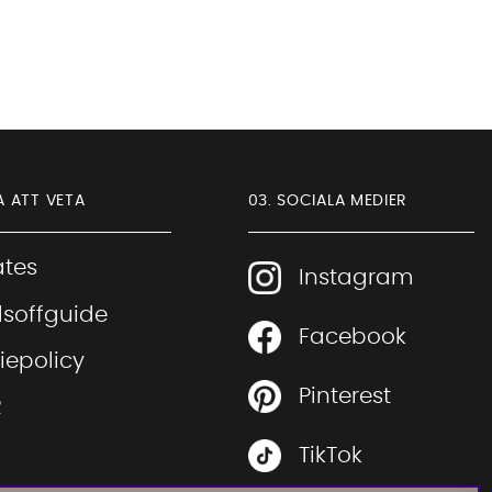
A ATT VETA
03. SOCIALA MEDIER
iates
Instagram
soffguide
Facebook
Sofia Direkt
iepolicy
AI-assistent
Pinterest
R
TikTok