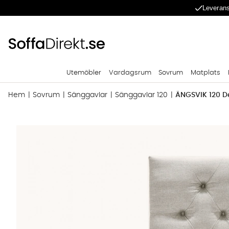
Leverans
Utemöbler
Vardagsrum
Sovrum
Matplats
Hem
Sovrum
Sänggavlar
Sänggavlar 120
ÄNGSVIK 120 D
Produktbilder ÄNGSVIK 120 Deluxe Sänggavel Beige