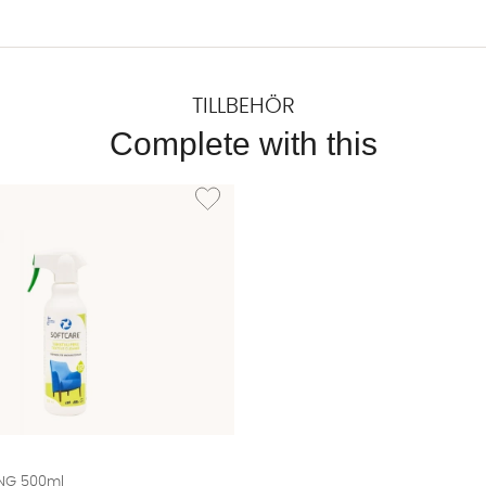
TILLBEHÖR
Complete with this
XTILSKYDD 500ml
Lägg till i önskelista: TEXTILRENGÖRING 500ml
NG 500ml