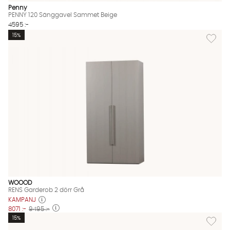
Penny
PENNY 120 Sänggavel Sammet Beige
4595 :-
Lägg til
15%
WOOOD
RENS Garderob 2 dörr Grå
KAMPANJ
8071 :-
9495 :-
Lägg til
15%