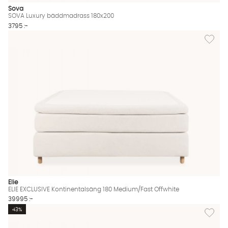
Sova
SOVA Luxury bäddmadrass 180x200
3795 :-
Lägg til
Elie
ELIE EXCLUSIVE Kontinentalsäng 180 Medium/Fast Offwhite
39995 :-
Lägg til
43%