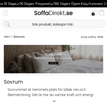
agar
30 Dagars Prisgaranti
365 Dagars Öppet Köp
Leverans 1-5 Daga
Önske
0
Va
Hem
Sovrum
Antal träffar:
1075
Sovrum
Sovrummet är hemmets plats för både vila och
återhämtning. Det är här du samlar kraft och energi
inför morgondagen. Därför tycker vi att sovrummet
Sofia Direkt
är värt lite extra kärlek. I vårt sortiment hittar du ett
AI-assistent