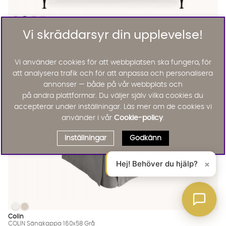
OPERA 160 Sängpaket Sammet Mörkgrå
OPERA 160 Sängpaket Sammet Mörkgrå
OPERA 160 Sängpaket Sammet Mörkgrå
OPERA 160 Sängpaket Sammet Mörkgrå
OPERA 160 Sängpaket Sammet Mörkgrå Finns även i dessa fär
Opera
Vi skräddarsyr din upplevelse!
OPERA 160 Sängpaket Sammet Mörkgrå
KAMPANJ
15790 :-
27490 :-
Vi använder cookies för att webbplatsen ska fungera, för
Lägg til
15%
att analysera trafik och för att anpassa och personalisera
annonser — både på vår webbplats och
på andra plattformar. Du väljer själv vilka cookies du
accepterar under inställningar. Läs mer om de cookies vi
använder i vår
Cookie-policy
.
Inställningar
Godkänn
Hej! Behöver du hjälp?
×
COLIN Sängkappa 160x58 Grå
COLIN Sängkappa 160x58 Grå
COLIN Sängkappa 160x58 Grå Finns även i dessa färger:
Colin
COLIN Sängkappa 160x58 Grå