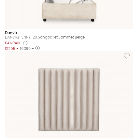
Danvik
DANVIK/PENNY 120 Sängpaket Sammet Beige
KAMPANJ
12295 :-
16090 :-
Lägg til