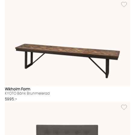
Lägg til
Wikholm Form
KYOTO Bänk Brunmelerad
5995 :-
Lägg ti