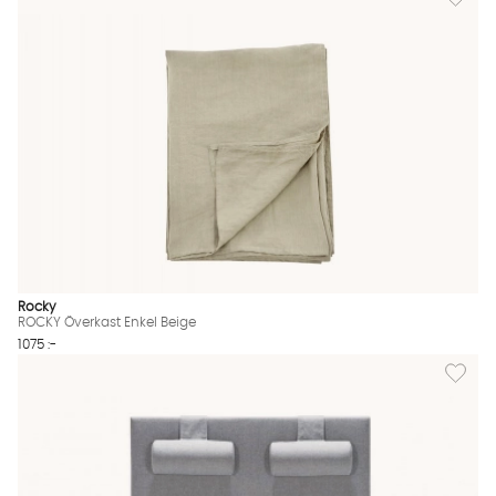
Rocky
ROCKY Överkast Enkel Beige
1075 :-
Lägg til