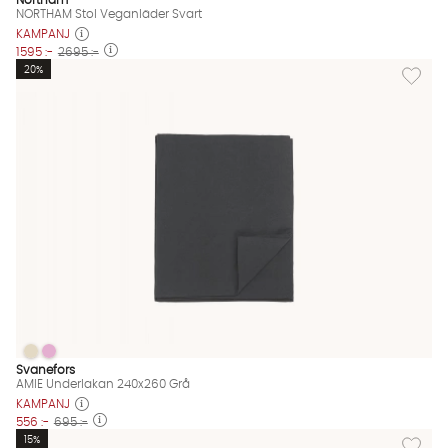
Northam
NORTHAM Stol Veganläder Svart
KAMPANJ
1595 :-
2695 :-
Lägg til
20%
AMIE Underlakan 240x260 Grå
AMIE Underlakan 240x260 Grå
AMIE Underlakan 240x260 Grå Finns även i dessa färger:
Svanefors
AMIE Underlakan 240x260 Grå
KAMPANJ
556 :-
695 :-
Lägg til
15%