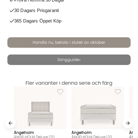
30 Dagars Prisgaranti
365 Dagars Öppet Köp
Handla nu, betala i slutet av oktober
Sängguide»
Fler varianter i denna serie och färg
Lägg till i önskelista: ÄNGELHOLM Deluxe 1
Lägg till i 
Ängelholm
Ängelholm
Äng
ÄNGELHOLM Deluxe 120
ÄNGELHOLM Deluxe 120
ÄNGE