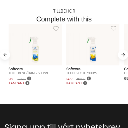
TILLBEHÖR
Complete with this
Lägg till i önskelista: TEXTILRENGÖRING 500m
Lägg till i
Softcare
Softcare
Co
TEXTILRENGÖRING 500ml
TEXTILSKYDD 500ml
CO
69
95 :-
125 :-
145 :-
265 :-
KAMPANJ
KAMPANJ
Signa upp till vårt nyhetsbrev