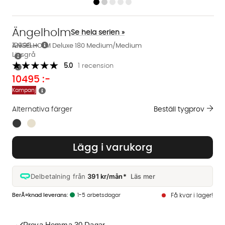
Ängelholm
Se hela serien »
12995 :-
ÄNGELHOLM Deluxe 180 Medium/Medium
Ljusgrå
5.0
1 recension
10495
:-
Kampanj
Alternativa färger
Beställ tygprov
Finns även i dessa färger:
Lägg i varukorg
Delbetalning från
391 kr/mån*
Läs mer
1-5 arbetsdagar
Få kvar i lager!
Prova Hemma 30 Dagar