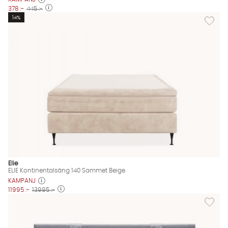
378 :-
445 :-
Lägg til
14%
Elie
ELIE Kontinentalsäng 140 Sammet Beige
KAMPANJ
11995 :-
13995 :-
Lägg til