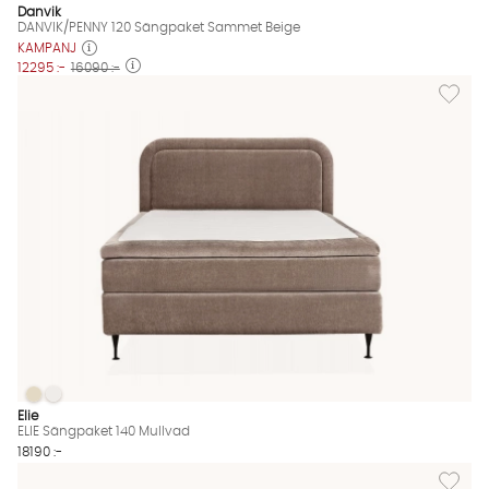
Danvik
DANVIK/PENNY 120 Sängpaket Sammet Beige
KAMPANJ
12295 :-
16090 :-
Lägg til
ELIE Sängpaket 140 Mullvad
ELIE Sängpaket 140 Mullvad
ELIE Sängpaket 140 Mullvad Finns även i dessa färger:
Elie
ELIE Sängpaket 140 Mullvad
18190 :-
Lägg til