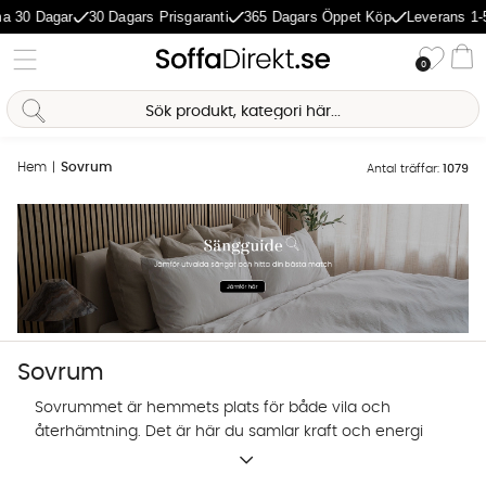
agar
30 Dagars Prisgaranti
365 Dagars Öppet Köp
Leverans 1-5 Dagar
Önske
0
Va
Hem
Sovrum
Antal träffar:
1079
Sovrum
Sovrummet är hemmets plats för både vila och
återhämtning. Det är här du samlar kraft och energi
inför morgondagen. Därför tycker vi att sovrummet
Sofia Direkt
är värt lite extra kärlek. I vårt sortiment hittar du ett
AI-assistent