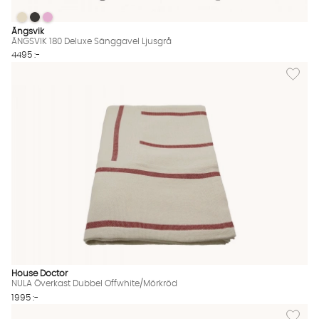
ÄNGSVIK 180 Deluxe Sänggavel Ljusgrå
ÄNGSVIK 180 Deluxe Sänggavel Ljusgrå
ÄNGSVIK 180 Deluxe Sänggavel Ljusgrå
ÄNGSVIK 180 Deluxe Sänggavel Ljusgrå Finns även i dessa färg
Ängsvik
ÄNGSVIK 180 Deluxe Sänggavel Ljusgrå
4495 :-
Lägg til
House Doctor
NULA Överkast Dubbel Offwhite/Mörkröd
1995 :-
Lägg til