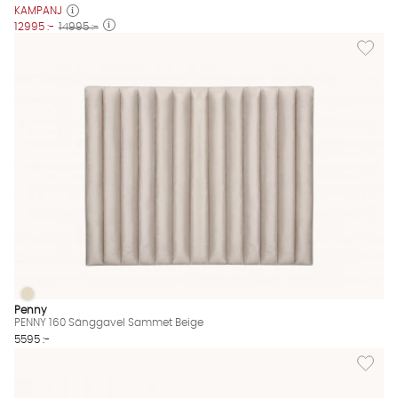
KAMPANJ
12995 :-
14995 :-
Lägg til
PENNY 160 Sänggavel Sammet Beige
PENNY 160 Sänggavel Sammet Beige Finns även i dessa färger
Penny
PENNY 160 Sänggavel Sammet Beige
5595 :-
Lägg til