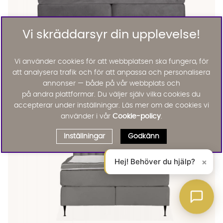
Vi skräddarsyr din upplevelse!
OPERA 140 Kontinentalsäng Sammet Mörkgrå
OPERA 140 Kontinentalsäng Sammet Mörkgrå
OPERA 140 Kontinentalsäng Sammet Mörkgrå
OPERA 140 Kontinentalsäng Sammet Mörkgrå
OPERA 140 Kontinentalsäng Sammet Mörkgrå Finns även i dess
Vi använder cookies för att webbplatsen ska fungera, för
Opera
OPERA 140 Kontinentalsäng Sammet Mörkgrå
att analysera trafik och för att anpassa och personalisera
18995 :-
annonser — både på vår webbplats och
Lägg ti
46%
på andra plattformar. Du väljer själv vilka cookies du
accepterar under inställningar. Läs mer om de cookies vi
använder i vår
Cookie-policy
.
Inställningar
Godkänn
Hej! Behöver du hjälp?
×