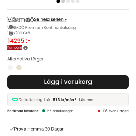
Värmdö
Se hela serien »
25995 :-
VÄRMDÖ Premium Kontinentalsäng
160x200 Grå
14295
:-
Kampanj
Alternativa färger
Finns även i dessa färger:
Lägg i varukorg
Delbetalning från
513 kr/mån*
Läs mer
1-5 arbetsdagar
Få kvar i lager!
Prova Hemma 30 Dagar