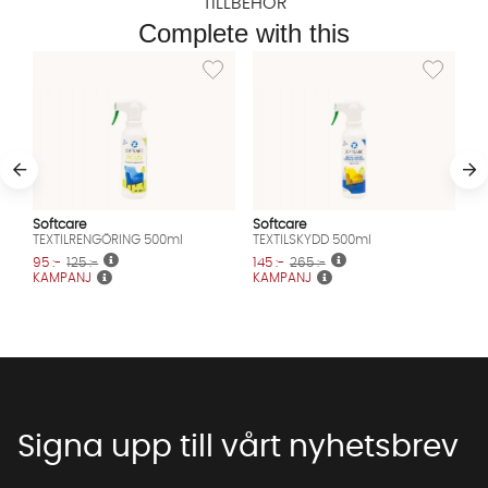
TILLBEHÖR
Complete with this
Lägg till i önskelista: TEXTILRENGÖRING 500m
Lägg till i
Softcare
Softcare
TEXTILRENGÖRING 500ml
TEXTILSKYDD 500ml
95 :-
125 :-
145 :-
265 :-
KAMPANJ
KAMPANJ
Signa upp till vårt nyhetsbrev