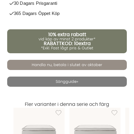
30 Dagars Prisgaranti
365 Dagars Öppet Köp
10%
extra rabatt
vid köp av minst 2 produkter*
RABATTKOD: 10extra
*Exkl. Fast lågt pris & Outlet
Handla nu, betala i slutet av oktober
Sängguide»
Fler varianter i denna serie och färg
Lägg till i önskelista: VÄRMDÖ Premium Kon
Lägg till i 