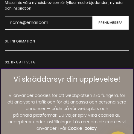
Missa inte våra nyhetsbrev som är fyllda med erbjudanden, nyheter
och inspiration
01. INFORMATION
02. BRA ATT VETA
Vi skräddarsyr din upplevelse!
Läs och lämna kundomdömen:
Vi använder cookies för att webbplatsen ska fungera, för
att analysera trafik och för att anpassa och personalisera
annonser — både på vår webbplats och
på andra plattformar. Du väljer själv vilka cookies du
accepterar under inställningar. Läs mer om de cookies vi
använder i vår
Cookie-policy
.