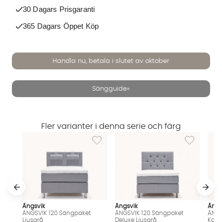
30 Dagars Prisgaranti
365 Dagars Öppet Köp
Handla nu, betala i slutet av oktober
Sängguide»
Fler varianter i denna serie och färg
Lägg till i önskelista: ÄNGSVIK 120 Sängpake
Lägg till i ö
Ängsvik
Ängsvik
Ängs
Vi använder AI för att svara på dina frågor. Konversationen
ÄNGSVIK 120 Sängpaket
ÄNGSVIK 120 Sängpaket
ÄNGS
Ljusgrå
Deluxe Ljusgrå
Kont