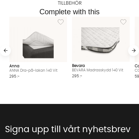
TILLBEHÖR
Complete with this
Lägg till i önskelista: ANNA Dra-på-lakan 140
Lägg till i
Bevara
Anna
Co
BEVARA Madrasskydd 140 Vit
ANNA Dra-på-lakan 140 Vit
CO
295 :-
295 :-
59
Signa upp till vårt nyhetsbrev