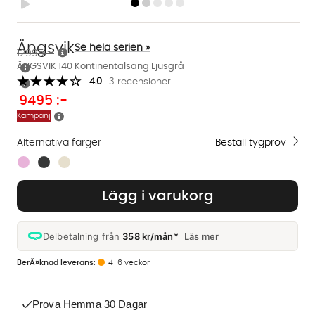
Ängsvik
Se hela serien »
12995 :-
ÄNGSVIK 140 Kontinentalsäng Ljusgrå
4.0
3 recensioner
9495
:-
Kampanj
Alternativa färger
Beställ tygprov
Finns även i dessa färger:
Lägg i varukorg
Delbetalning från
358 kr/mån*
Läs mer
4-6 veckor
Prova Hemma 30 Dagar