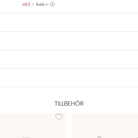
463 :-
545 :-
TILLBEHÖR
ISE/ELWIN Hotelltäcke & Hotellkudde Vit
Lägg till i önskelista: ELISE Hotelltäcke Enkel