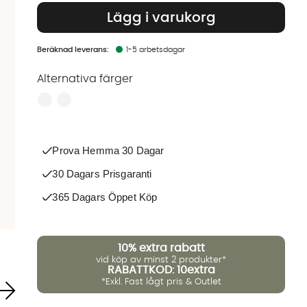
Lägg i varukorg
1-5 arbetsdagar
Alternativa färger
Finns även i dessa färger:
Prova Hemma 30 Dagar
30 Dagars Prisgaranti
365 Dagars Öppet Köp
10%
extra rabatt
vid köp av minst 2 produkter*
RABATTKOD: 10extra
*Exkl. Fast lågt pris & Outlet