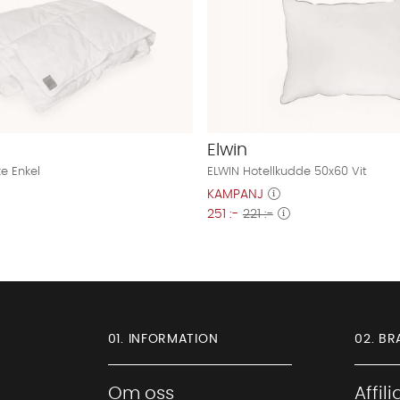
Elwin
ke Enkel
ELWIN Hotellkudde 50x60 Vit
KAMPANJ
251 :-
221 :-
01. INFORMATION
02. BR
Om oss
Affil