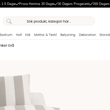
 1-5 Dagar
Prova Hemma 30 Dagar
30 Dagars Prisgaranti
365 Dagars
Badrum
Hall
Kök
Mattor & Textil
Belysning
Dekoration
Storsä
nkel Grå