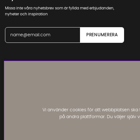
Missa inte våra nyhetsbrev som är fyllda med erbjudanden,
nyheter och inspiration
Läs och lämna kundomdömen:
Vi använder cookies för att webbplatsen ska 
på andra plattformar. Du väljer själv