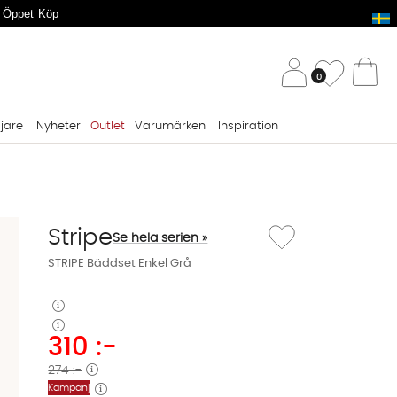
 Öppet Köp
/ 
Önskelis
0
Va
ljare
Nyheter
Outlet
Varumärken
Inspiration
Lägg till i önskelista: S
Stripe
Se hela serien »
STRIPE Bäddset Enkel Grå
310
:-
274 :-
Kampanj