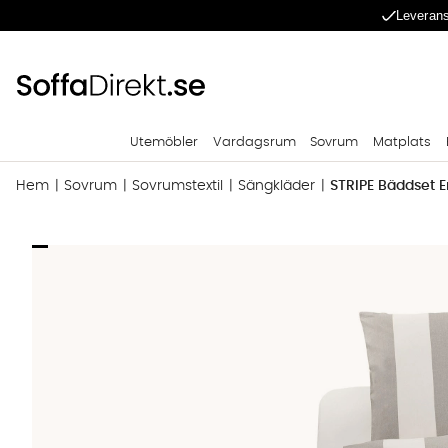
Leverans
Utemöbler
Vardagsrum
Sovrum
Matplats
Hem
Sovrum
Sovrumstextil
Sängkläder
STRIPE Bäddset E
Produktbilder STRIPE Bäddset Enkel Grå