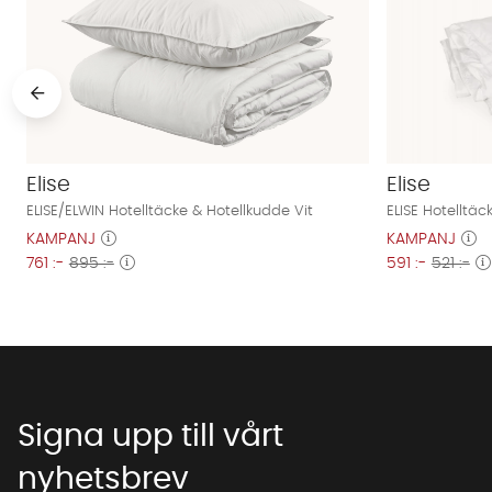
Elise
Elise
ELISE/ELWIN Hotelltäcke & Hotellkudde Vit
ELISE Hotelltäc
KAMPANJ
KAMPANJ
761 :-
895 :-
591 :-
521 :-
Signa upp till vårt
nyhetsbrev