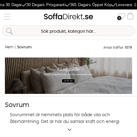
agar
30 Dagars Prisgaranti
365 Dagars Öppet Köp
Leverans 1-5 Dagar
Önske
0
Va
Hem
Sovrum
Antal träffar:
1079
Sovrum
Sovrummet är hemmets plats för både vila och
återhämtning. Det är här du samlar kraft och energi
inför morgondagen. Därför tycker vi att sovrummet
Sofia Direkt
är värt lite extra kärlek. I vårt sortiment hittar du ett
AI-assistent