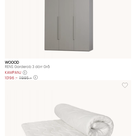
WOOOD
RENS Garderob 3 dörr Grå
KAMPANJ
10196 :-
11995 :-
Lägg ti