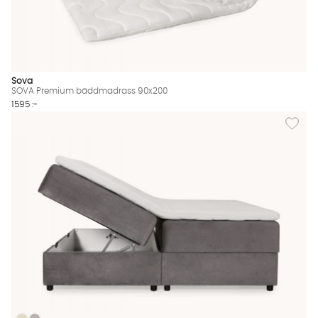
Sova
SOVA Premium bäddmadrass 90x200
1595 :-
Lägg til