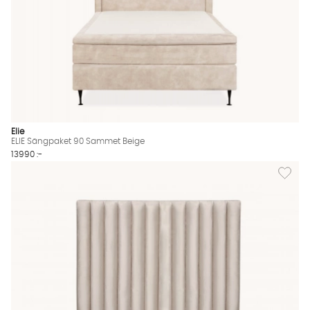
Elie
ELIE Sängpaket 90 Sammet Beige
13990 :-
Lägg til