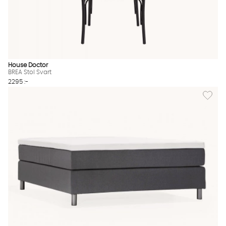
House Doctor
BREA Stol Svart
2295 :-
Lägg til