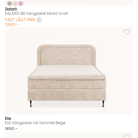
DALARÖ 180 Sängpaket Mörkö Svart
DALARÖ 180 Sängpaket Mörkö Svart
DALARÖ 180 Sängpaket Mörkö Svart
DALARÖ 180 Sängpaket Mörkö Svart Finns även i dessa färger:
Dalarö
DALARÖ 180 Sängpaket Mörkö Svart
FAST LÅGT PRIS
10990 :-
Lägg til
Elie
ELIE Sängpaket 140 Sammet Beige
18190 :-
Lägg til