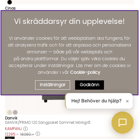
RIB set teak bänk brun skinndyna
RIB set teak bänk brun skinndyna Finns även i dessa färger:
Cinas
RIB set teak bänk brun skinndyna
7345 :-
Vi skräddarsyr din upplevelse!
Lägg til
24%
Vi använder cookies för att webbplatsen ska fungera, för
att analysera trafik och för att anpassa och personalisera
annonser — både på vår webbplats och
på andra plattformar. Du väljer själv vilka cookies du
accepterar under inställningar. Läs mer om de cookies vi
använder i vår
Cookie-policy
.
Inställningar
Godkänn
Hej! Behöver du hjälp?
×
DANVIK/PRIMO 120 Sängpaket Sammet Mörkgrå
DANVIK/PRIMO 120 Sängpaket Sammet Mörkgrå
DANVIK/PRIMO 120 Sängpaket Sammet Mörkgrå Finns även i de
Danvik
DANVIK/PRIMO 120 Sängpaket Sammet Mörkgrå
KAMPANJ
12295 :-
16090 :-
Lägg til