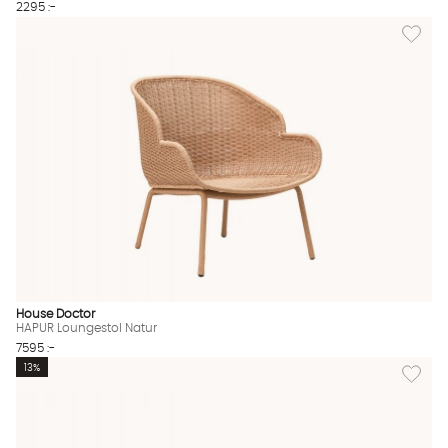
2295 :-
Lägg til
House Doctor
HAPUR Loungestol Natur
7595 :-
Lägg til
13%