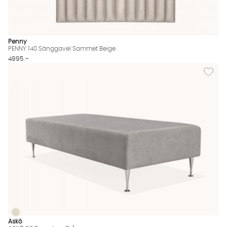
Penny
PENNY 140 Sänggavel Sammet Beige
4995 :-
Lägg til
ASKÖ 90 Ramsäng Grå
ASKÖ 90 Ramsäng Grå Finns även i dessa färger:
Askö