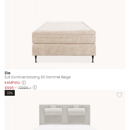
Elie
ELIE Kontinentalsäng 90 Sammet Beige
KAMPANJ
9995 :-
10995 :-
Lägg til
33%