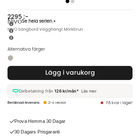
2295
:-
Nivo
Se hela serien »
NIVO Sängbord Vägghängt Mörkbrun
Alternativa färger
Finns även i dessa färger:
Lägg i varukorg
Delbetalning från
126 kr/mån*
Läs mer
2-4 veckor
Få kvar i lager!
Prova Hemma 30 Dagar
30 Dagars Prisgaranti