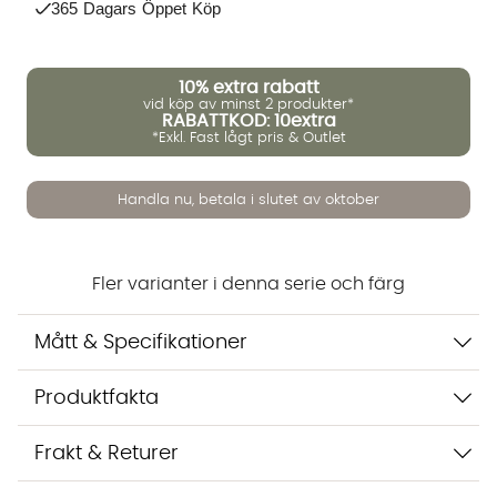
365 Dagars Öppet Köp
10%
extra rabatt
vid köp av minst 2 produkter*
RABATTKOD: 10extra
*Exkl. Fast lågt pris & Outlet
Vi använder AI för att svara på dina frågor. Konversationen
sparas i upp till 24 timmar för att kunna hjälpa dig. Vi delar
inte dina uppgifter med tredje part. Läs mer i vår
Handla nu, betala i slutet av oktober
integritetspolicy.
Jag godkänner att konversationen sparas
Starta chatten
Fler varianter i denna serie och färg
Mått & Specifikationer
Produktfakta
Frakt & Returer