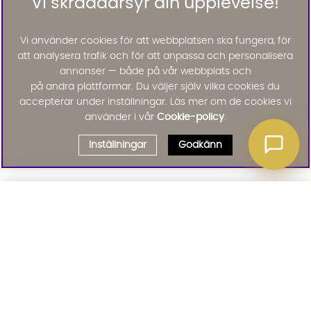
Vi skräddarsyr din upplevelse!
Vi använder cookies för att webbplatsen ska fungera, för
att analysera trafik och för att anpassa och personalisera
annonser — både på vår webbplats och
på andra plattformar. Du väljer själv vilka cookies du
accepterar under inställningar. Läs mer om de cookies vi
använder i vår
Cookie-policy
.
Inställningar
Godkänn
Välj delbetalning
Qliro
· Fast månadsbelopp
Signa upp till vårt nyhetsbrev
Produktpris
Missa inte våra nyhetsbrev som är fyllda med erbjudanden, nyheter
och inspiration
Representativt exempel