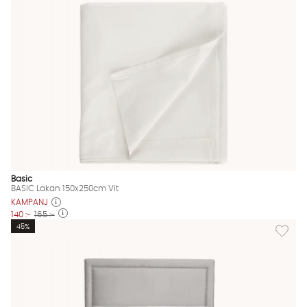
Basic
BASIC Lakan 150x250cm Vit
KAMPANJ
140 :-
165 :-
Lägg til
45%