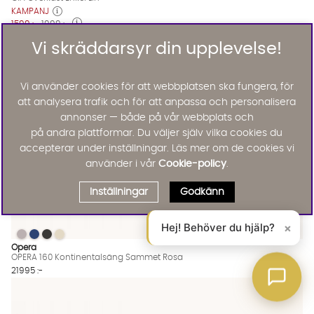
KAMPANJ
1599 :-
1999 :-
Lägg til
Vi skräddarsyr din upplevelse!
Vi använder cookies för att webbplatsen ska fungera, för
att analysera trafik och för att anpassa och personalisera
annonser — både på vår webbplats och
på andra plattformar. Du väljer själv vilka cookies du
accepterar under inställningar. Läs mer om de cookies vi
använder i vår
Cookie-policy
.
Inställningar
Godkänn
Hej! Behöver du hjälp?
×
OPERA 160 Kontinentalsäng Sammet Rosa
OPERA 160 Kontinentalsäng Sammet Rosa
OPERA 160 Kontinentalsäng Sammet Rosa
OPERA 160 Kontinentalsäng Sammet Rosa
OPERA 160 Kontinentalsäng Sammet Rosa Finns även i dessa f
Opera
OPERA 160 Kontinentalsäng Sammet Rosa
21995 :-
Lägg til