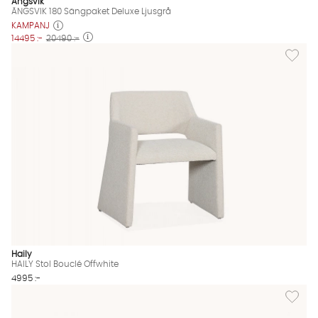
Ängsvik
ÄNGSVIK 180 Sängpaket Deluxe Ljusgrå
KAMPANJ
14495 :-
20490 :-
Lägg till
Haily
HAILY Stol Bouclé Offwhite
4995 :-
Lägg til