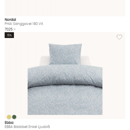
Nordal
PHAI Sänggavel 180 Vit
7025 :-
Lägg til
15%
EBBA Bäddset Enkel Ljusblå
EBBA Bäddset Enkel Ljusblå
EBBA Bäddset Enkel Ljusblå Finns även i dessa färger:
Ebba
EBBA Bäddset Enkel Ljusblå