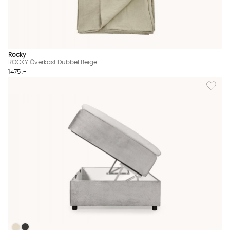
Rocky
ROCKY Överkast Dubbel Beige
1475 :-
Lägg til