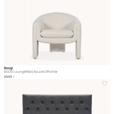
Boogi
BOOGI Loungefåtölj Bouclé Offwhite
6995 :-
Lägg til