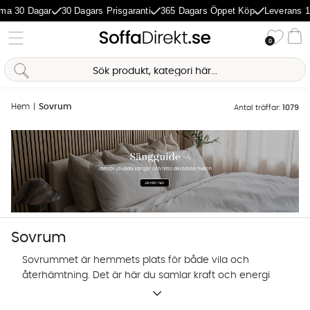
Dagar
30 Dagars Prisgaranti
365 Dagars Öppet Köp
Leverans 1-5 Daga
Önske
0
Va
Hem
Sovrum
Antal träffar:
1079
Sovrum
Sovrummet är hemmets plats för både vila och
återhämtning. Det är här du samlar kraft och energi
inför morgondagen. Därför tycker vi att sovrummet
Sofia Direkt
är värt lite extra kärlek. I vårt sortiment hittar du ett
AI-assistent