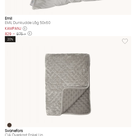
Emil
EMIL Dunkudde Låg 50x60
KAMPANJ
829 :-
975 :-
Lägg till
20%
CIA Överkast Enkel Lin
CIA Överkast Enkel Lin Finns även i dessa färger:
Svanefors
CIA Överkast Enkel Lin