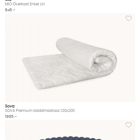
MIO Överkast Enkel Lin
645 :-
Lägg til
Sova
SOVA Premium bäddmadrass 120x200
1995 :-
Lägg til