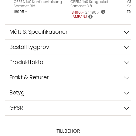
inte dina uppgifter med tredje part. Läs mer i vår
OPERA 140 Kontinentalsäng
OPERA 140 Sängpaket
OPER
Sammet Blå
Sammet Blå
Samm
integritetspolicy.
18995 :-
17995
13490 :-
24490 :-
Jag godkänner att konversationen sparas
KAMPANJ
Starta chatten
Mått & Specifikationer
Beställ tygprov
Produktfakta
Frakt & Returer
Betyg
GPSR
TILLBEHÖR