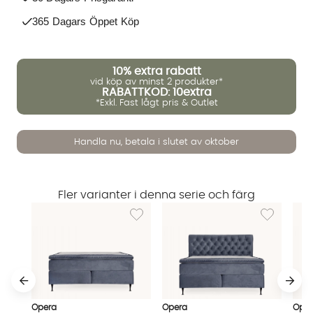
365 Dagars Öppet Köp
10%
extra rabatt
vid köp av minst 2 produkter*
RABATTKOD: 10extra
*Exkl. Fast lågt pris & Outlet
Handla nu, betala i slutet av oktober
Fler varianter i denna serie och färg
Lägg till i önskelista: OPERA 140 Kontinent
Lägg till i 
Vi använder AI för att svara på dina frågor. Konversationen
sparas i upp till 24 timmar för att kunna hjälpa dig. Vi delar
Opera
Opera
Oper