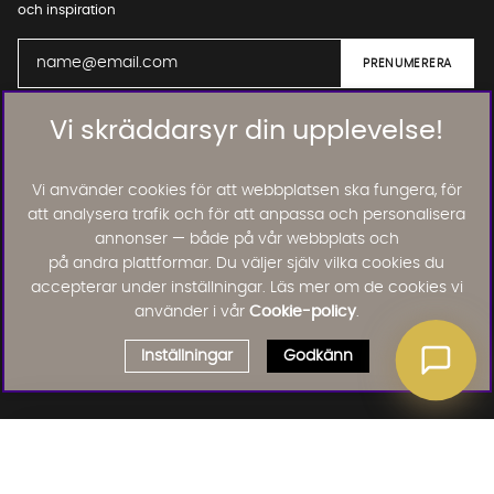
och inspiration
Vi skräddarsyr din upplevelse!
01. INFORMATION
Vi använder cookies för att webbplatsen ska fungera, för
02. BRA ATT VETA
att analysera trafik och för att anpassa och personalisera
annonser — både på vår webbplats och
på andra plattformar. Du väljer själv vilka cookies du
accepterar under inställningar. Läs mer om de cookies vi
Läs och lämna kundomdömen:
använder i vår
Cookie-policy
.
Inställningar
Godkänn
Välj delbetalning
Qliro
· Fast månadsbelopp