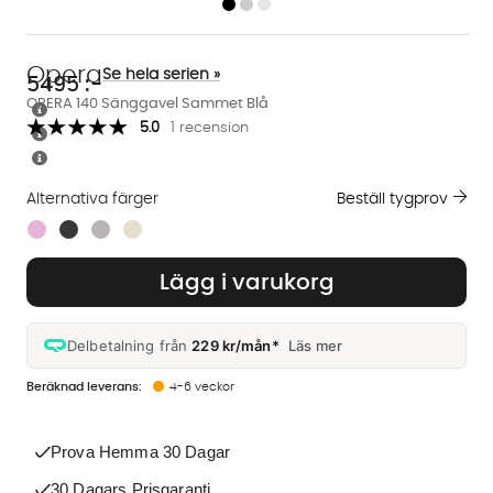
Opera
Se hela serien »
5495
:-
OPERA 140 Sänggavel Sammet Blå
5.0
1 recension
Alternativa färger
Beställ tygprov
Finns även i dessa färger:
Lägg i varukorg
Delbetalning från
229 kr/mån*
Läs mer
4-6 veckor
Prova Hemma 30 Dagar
30 Dagars Prisgaranti