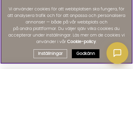
Vi använder cookies för att webbplatsen ska fungera, för
att analysera trafik och för att anpassa och personalisera
annonser — både på vår webbplats och
på andra plattformar. Du väljer själv vilka cookies du
accepterar under inställningar. Läs mer om de cookies vi
använder i vår
Cookie-policy
.
Inställningar
Godkänn
Välj delbetalning
Qliro
· Fast månadsbelopp
Signa upp till vårt nyhetsbrev
Produktpris
Missa inte våra nyhetsbrev som är fyllda med erbjudanden, nyheter
och inspiration
Representativt exempel