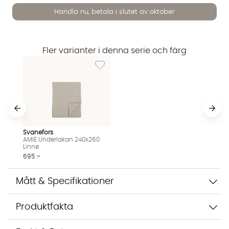
Handla nu, betala i slutet av oktober
Fler varianter i denna serie och färg
Lägg till i önskelista: AMIE Underlakan 240x
Vi använder AI för att svara på dina frågor. Konversationen
sparas i upp till 24 timmar för att kunna hjälpa dig. Vi delar
inte dina uppgifter med tredje part. Läs mer i vår
integritetspolicy.
Jag godkänner att konversationen sparas
Starta chatten
Svanefors
AMIE Underlakan 240x260
Linne
695 :-
Mått & Specifikationer
Produktfakta