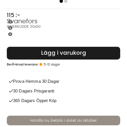
115
:-
Svanefors
INNERKUDDE 30x50
Lägg i varukorg
5-10 dagar
Prova Hemma 30 Dagar
30 Dagars Prisgaranti
365 Dagars Öppet Köp
Handla nu, betala i slutet av oktober