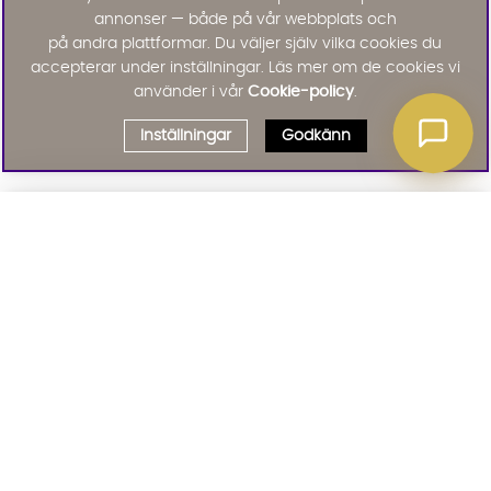
annonser — både på vår webbplats och
på andra plattformar. Du väljer själv vilka cookies du
accepterar under inställningar. Läs mer om de cookies vi
använder i vår
Cookie-policy
.
Inställningar
Godkänn
Välj delbetalning
Qliro
· Fast månadsbelopp
Signa upp till vårt nyhetsbrev
Produktpris
Missa inte våra nyhetsbrev som är fyllda med erbjudanden, nyheter
och inspiration
Representativt exempel
Att låna kostar pengar!
01. INFORMATION
Om du inte kan betala tillbaka skulden i tid