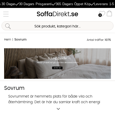
gar
30 Dagars Prisgaranti
365 Dagars Öppet Köp
Leverans 1-5 Dagar
Önske
0
Va
Hem
Sovrum
Antal träffar:
1075
Sovrum
Sovrummet är hemmets plats för både vila och
återhämtning. Det är här du samlar kraft och energi
inför morgondagen. Därför tycker vi att sovrummet
Sofia Direkt
är värt lite extra kärlek. I vårt sortiment hittar du ett
AI-assistent