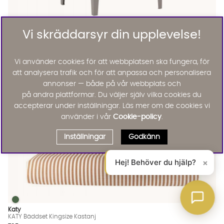
BRITT Sängbord Ljusgrå
BRITT Sängbord Ljusgrå Finns även i dessa färger:
Vi skräddarsyr din upplevelse!
Britt
BRITT Sängbord Ljusgrå
2495 :-
Lägg til
Vi använder cookies för att webbplatsen ska fungera, för
att analysera trafik och för att anpassa och personalisera
annonser — både på vår webbplats och
på andra plattformar. Du väljer själv vilka cookies du
accepterar under inställningar. Läs mer om de cookies vi
använder i vår
Cookie-policy
.
Inställningar
Godkänn
Hej! Behöver du hjälp?
×
KATY Bäddset Kingsize Kastanj
KATY Bäddset Kingsize Kastanj Finns även i dessa färger:
Katy
KATY Bäddset Kingsize Kastanj