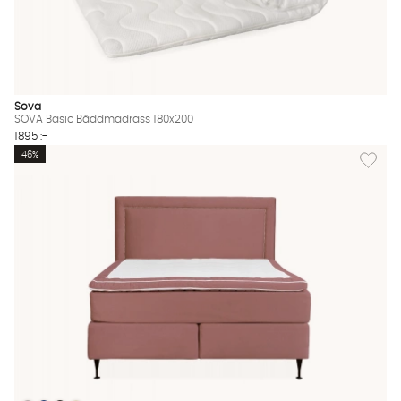
Sova
SOVA Basic Bäddmadrass 180x200
1895 :-
Lägg til
46%