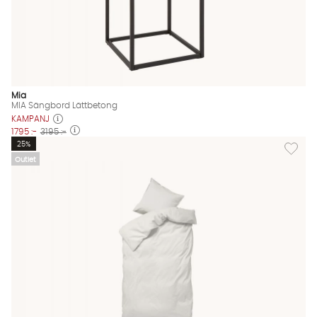
Mia
MIA Sängbord Lättbetong
KAMPANJ
1795 :-
3195 :-
Lägg till
25%
Outlet