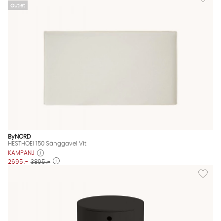
Outlet
ByNORD
HESTHOEI 150 Sänggavel Vit
KAMPANJ
2695 :-
3895 :-
Lägg til