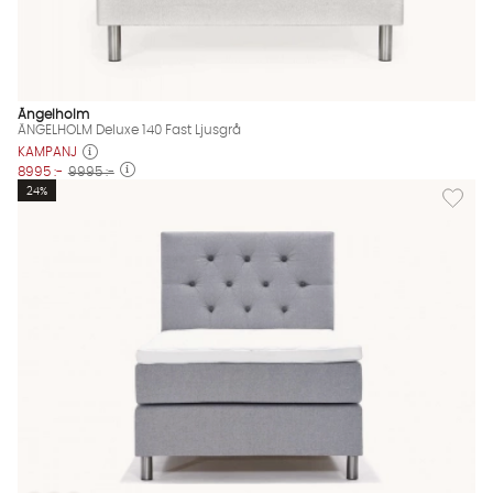
Ängelholm
ÄNGELHOLM Deluxe 140 Fast Ljusgrå
KAMPANJ
8995 :-
9995 :-
Lägg til
24%