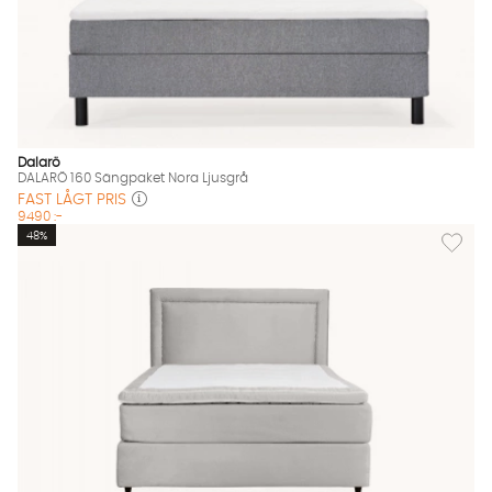
Dalarö
DALARÖ 160 Sängpaket Nora Ljusgrå
FAST LÅGT PRIS
9490 :-
Lägg til
48%