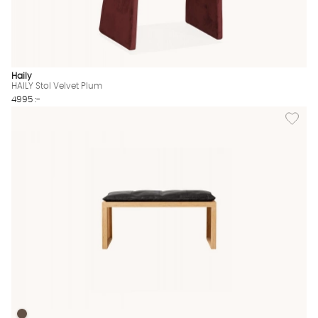
Haily
HAILY Stol Velvet Plum
4995 :-
Lägg til