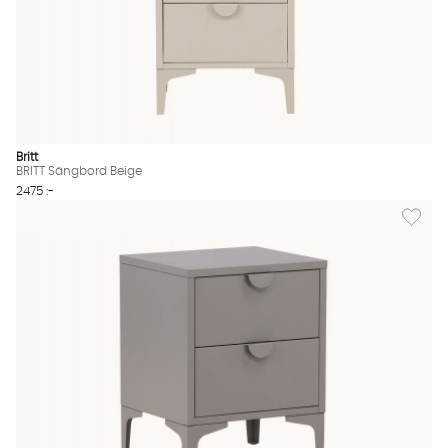
Britt
BRITT Sängbord Beige
2475 :-
Lägg til