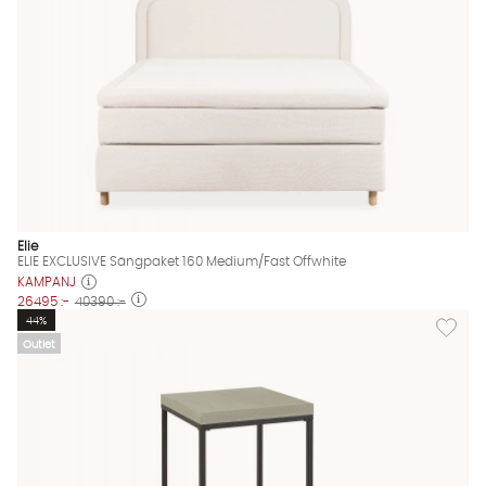
Elie
ELIE EXCLUSIVE Sängpaket 160 Medium/Fast Offwhite
KAMPANJ
26495 :-
40390 :-
Lägg til
44%
Outlet