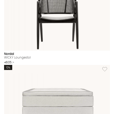
Nordal
WICKY Loungestol
4605 :-
Lägg til
10%