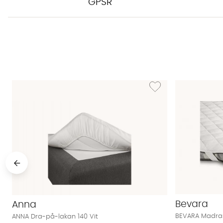
GPSR
Lägg till i önskelista: AN
Bevara
Anna
BEVARA Madras
ANNA Dra-på-lakan 140 Vit