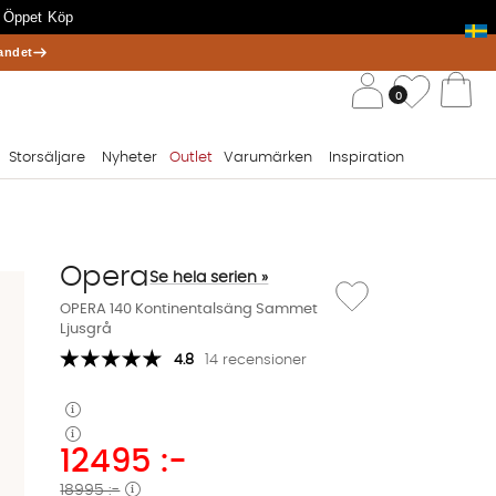
 Öppet Köp
andet
/ 
Önskelis
0
Va
Storsäljare
Nyheter
Outlet
Varumärken
Inspiration
Opera
Se hela serien »
Lägg till i önskelista: 
OPERA 140 Kontinentalsäng Sammet
Ljusgrå
4.8
14 recensioner
12495
:-
18995 :-