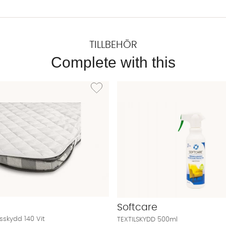
TILLBEHÖR
Complete with this
NA Dra-på-lakan 140 Vit
Lägg till i önskelista: BEVARA Madrasskydd 140
Softcare
skydd 140 Vit
TEXTILSKYDD 500ml