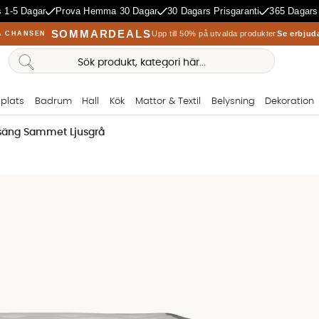
 1-5 Dagar
Prova Hemma 30 Dagar
30 Dagars Prisgaranti
365 Dagars
SOMMARDEALS
Upp till 50% på utvalda produkter
Se erbjud
A CHANSEN
plats
Badrum
Hall
Kök
Mattor & Textil
Belysning
Dekoration
lsäng Sammet Ljusgrå