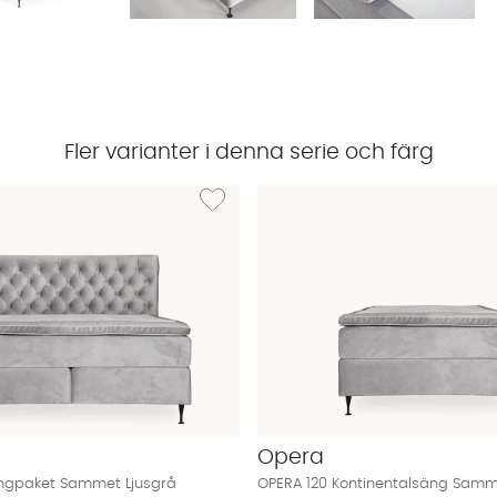
Fler varianter i denna serie och färg
 OPERA 140 Sänggavel Sammet Ljusgrå
Lägg till i önskelista: OPERA 140 Sängpaket 
Opera
ngpaket Sammet Ljusgrå
OPERA 120 Kontinentalsäng Samm