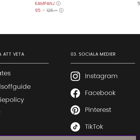
KAMPANJ
5
95 :-
125 :-
A ATT VETA
03. SOCIALA MEDIER
iates
Instagram
soffguide
Facebook
Sofia Direkt
iepolicy
AI-assistent
Pinterest
R
TikTok
 rätt soffa