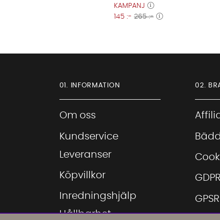
KAMPANJ
145 :-
265 :-
01. INFORMATION
02. BR
Om oss
Affil
Kundservice
Bädd
Leveranser
Cook
Köpvillkor
GDP
Inredningshjälp
GPSR
Hållbarhet
Hitta