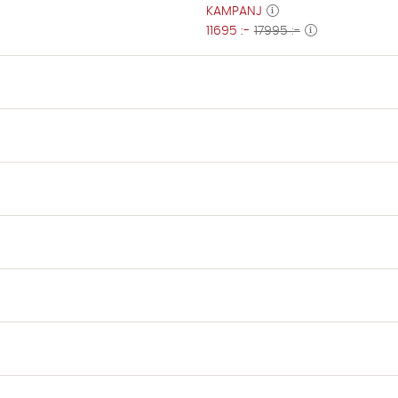
KAMPANJ
11695 :-
17995 :-