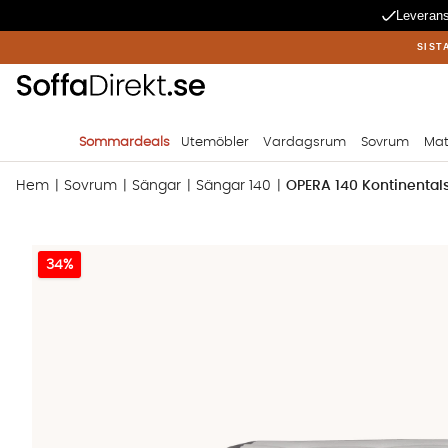
Leverans
SIST
Sommardeals
Utemöbler
Vardagsrum
Sovrum
Mat
Hem
Sovrum
Sängar
Sängar 140
OPERA 140 Kontinenta
Produktbilder OPERA 140 Kontinentalsäng Sammet Ljusgrå
34%