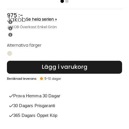
975
:-
Jakob
Se hela serien »
JAKOB Överkast Enkel Grön
Alternativa färger
Finns även i dessa färger:
Lägg i varukorg
5-10 dagar
Prova Hemma 30 Dagar
30 Dagars Prisgaranti
365 Dagars Öppet Köp
Vi använder AI för att svara på dina frågor. Konversationen