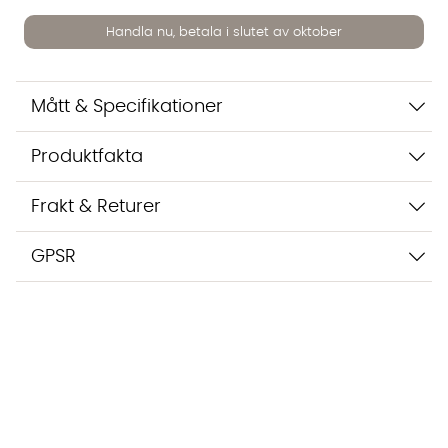
inte dina uppgifter med tredje part. Läs mer i vår
integritetspolicy.
Handla nu, betala i slutet av oktober
Jag godkänner att konversationen sparas
Starta chatten
Mått & Specifikationer
Produktfakta
Frakt & Returer
GPSR