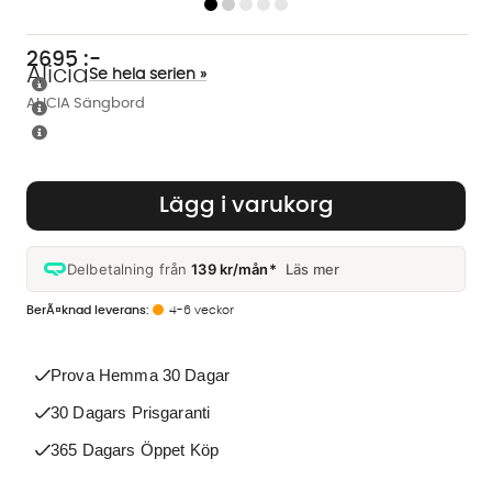
2695
:-
Alicia
Se hela serien »
ALICIA Sängbord
Lägg i varukorg
Delbetalning från
139 kr/mån*
Läs mer
4-6 veckor
Prova Hemma 30 Dagar
30 Dagars Prisgaranti
365 Dagars Öppet Köp
Vi använder AI för att svara på dina frågor. Konversationen
sparas i upp till 24 timmar för att kunna hjälpa dig. Vi delar