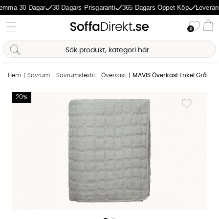
emma 30 Dagar
30 Dagars Prisgaranti
365 Dagars Öppet Köp
Leverans
Önske
0
Va
Sofia Direkt
AI-assistent
Hem
Sovrum
Sovrumstextil
Överkast
MAVIS Överkast Enkel Grå
Produktbilder MAVIS Överkast Enkel Grå
20%
Lägg till i 