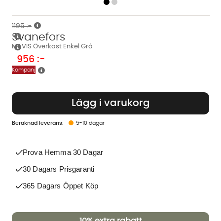
1195 :-
Svanefors
MAVIS Överkast Enkel Grå
956
:-
Kampanj
Lägg i varukorg
5-10 dagar
Prova Hemma 30 Dagar
30 Dagars Prisgaranti
365 Dagars Öppet Köp
10%
extra rabatt