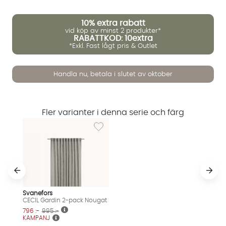
10%
extra rabatt
vid köp av minst 2 produkter*
RABATTKOD: 10extra
*Exkl. Fast lågt pris & Outlet
Handla nu, betala i slutet av oktober
Fler varianter i denna serie och färg
Lägg till i önskelista: CECIL Gardin 2-pack 
Vi använder AI för att svara på dina frågor. Konversationen
Svanefors
CECIL Gardin 2-pack Nougat
sparas i upp till 24 timmar för att kunna hjälpa dig. Vi delar
inte dina uppgifter med tredje part. Läs mer i vår
796 :-
995 :-
KAMPANJ
integritetspolicy.