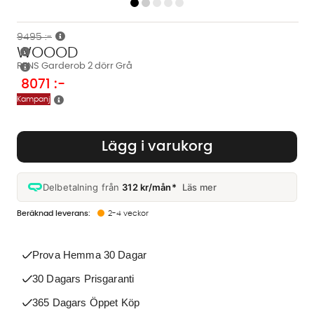
9495 :-
WOOOD
RENS Garderob 2 dörr Grå
8071
:-
Kampanj
Lägg i varukorg
Delbetalning från
312 kr/mån*
Läs mer
2-4 veckor
Prova Hemma 30 Dagar
30 Dagars Prisgaranti
365 Dagars Öppet Köp