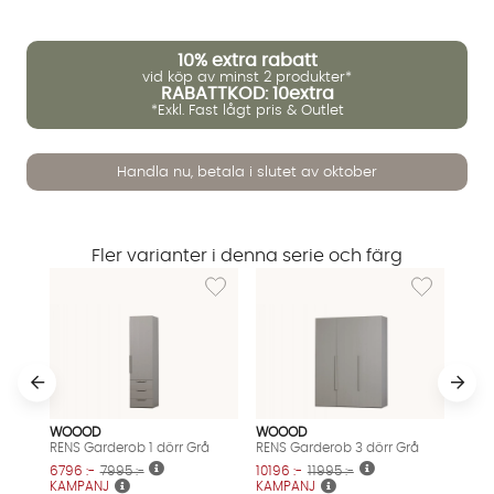
10%
extra rabatt
vid köp av minst 2 produkter*
RABATTKOD: 10extra
*Exkl. Fast lågt pris & Outlet
Handla nu, betala i slutet av oktober
Vi använder AI för att svara på dina frågor. Konversationen
sparas i upp till 24 timmar för att kunna hjälpa dig. Vi delar
inte dina uppgifter med tredje part. Läs mer i vår
integritetspolicy.
Fler varianter i denna serie och färg
Jag godkänner att konversationen sparas
Lägg till i önskelista: RENS Garderob 1 dörr G
Lägg till i ö
Starta chatten
WOOOD
WOOOD
RENS Garderob 1 dörr Grå
RENS Garderob 3 dörr Grå
6796 :-
7995 :-
10196 :-
11995 :-
KAMPANJ
KAMPANJ