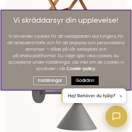
Vi skräddarsyr din upplevelse!
Vi använder cookies för att webbplatsen ska fungera, för
att analysera trafik och för att anpassa och personalisera
YORK Cafébord Teak
YORK Cafébord Teak
YORK Cafébord Teak Finns även i dessa färger:
Cinas
annonser — både på vår webbplats och
YORK Cafébord Teak
på andra plattformar. Du väljer själv vilka cookies du
3145 :-
Lägg til
accepterar under inställningar. Läs mer om de cookies vi
använder i vår
Cookie-policy
.
Inställningar
Godkänn
Hej! Behöver du hjälp?
×