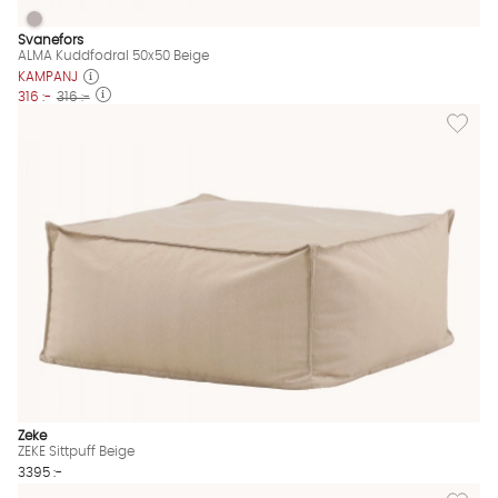
ALMA Kuddfodral 50x50 Beige
ALMA Kuddfodral 50x50 Beige Finns även i dessa färger:
Svanefors
ALMA Kuddfodral 50x50 Beige
KAMPANJ
316 :-
316 :-
Lägg till
Zeke
ZEKE Sittpuff Beige
3395 :-
Lägg til