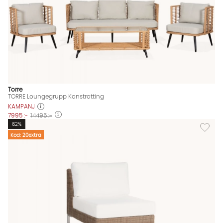
Torre
TORRE Loungegrupp Konstrotting
KAMPANJ
7995 :-
14495 :-
Lägg till
62%
Kod: 20extra