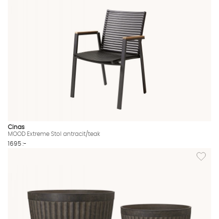
Cinas
MOOD Extreme Stol antracit/teak
1695 :-
Lägg til