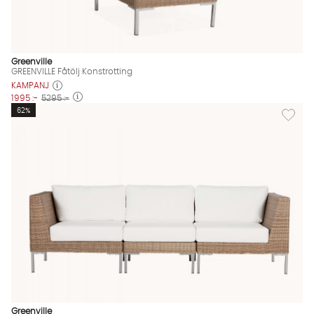
Greenville
GREENVILLE Fåtölj Konstrotting
KAMPANJ
1995 :-
5295 :-
Lägg til
62%
Greenville