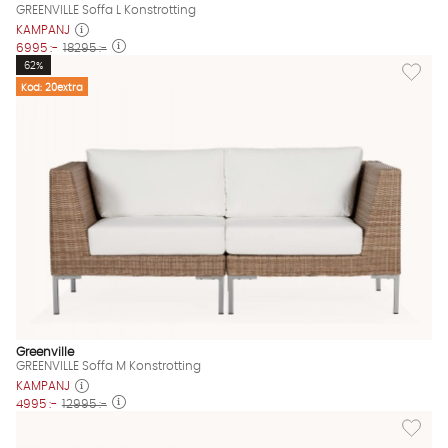
GREENVILLE Soffa L Konstrotting
KAMPANJ
6995 :-
18295 :-
Lägg til
62%
Kod: 20extra
Greenville
GREENVILLE Soffa M Konstrotting
KAMPANJ
4995 :-
12995 :-
Lägg til