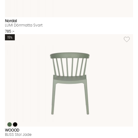
Nordal
LUMI Dörrmatta Svart
785 :-
Lägg till
15%
BLISS Stol Jade
BLISS Stol Jade
BLISS Stol Jade Finns även i dessa färger:
WOOOD
BLISS Stol Jade