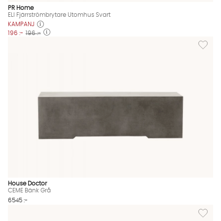
PR Home
ELI Fjärrströmbrytare Utomhus Svart
KAMPANJ
196 :-
196 :-
Lägg til
House Doctor
CEME Bänk Grå
6545 :-
Lägg till