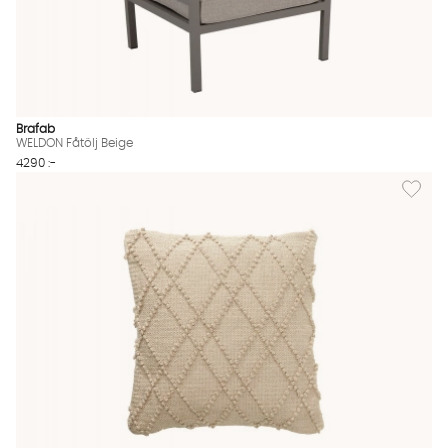
Brafab
WELDON Fåtölj Beige
4290 :-
Lägg til