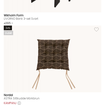
Wikholm Form
LIVORNO Bänk 3-set Svart
4395 :-
Lägg til
34%
Outlet
Nordal
ASTRA Sittkudde Mörkbrun
KAMPANJ