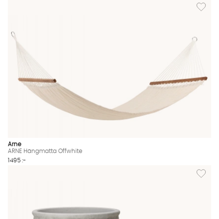
Lägg til
Arne
ARNE Hängmatta Offwhite
1495 :-
Lägg til