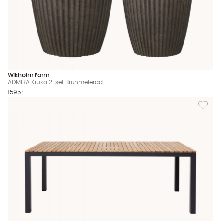
Wikholm Form
ADMIRA Kruka 2-set Brunmelerad
1595 :-
Lägg til