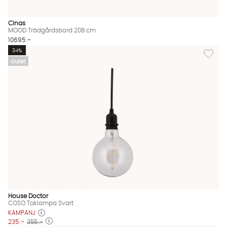
Cinas
MOOD Trädgårdsbord 208 cm
10695 :-
Lägg til
34%
Outlet
House Doctor
COSO Taklampa Svart
KAMPANJ
235 :-
355 :-