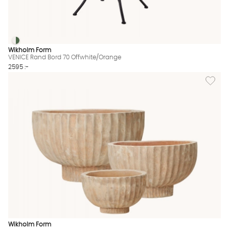
VENICE Rand Bord 70 Offwhite/Orange
VENICE Rand Bord 70 Offwhite/Orange Finns även i dessa färg
Wikholm Form
VENICE Rand Bord 70 Offwhite/Orange
2595 :-
Lägg til
Wikholm Form