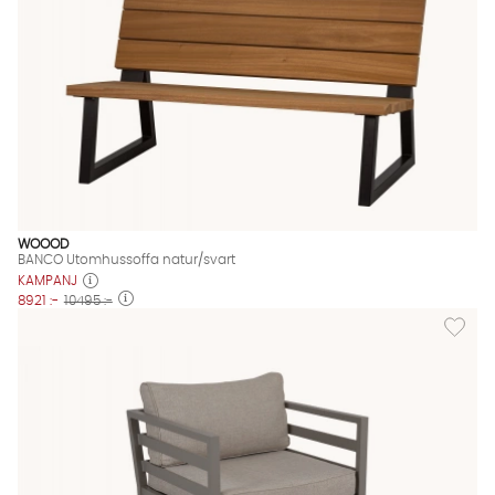
WOOOD
BANCO Utomhussoffa natur/svart
KAMPANJ
8921 :-
10495 :-
Lägg til