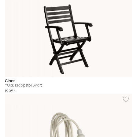
Cinas
YORK Klappstol Svart
1995 :-
Lägg til