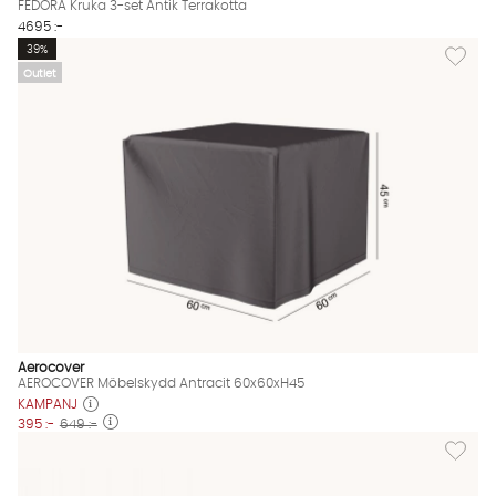
FEDORA Kruka 3-set Antik Terrakotta
4695 :-
Lägg til
39%
Outlet
Aerocover
AEROCOVER Möbelskydd Antracit 60x60xH45
KAMPANJ
395 :-
649 :-
Lägg til