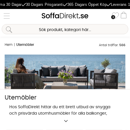
Dagar
30 Dagars Prisgaranti
365 Dagars Öppet Köp
Leverans 1-5 Dag
Önske
0
Va
Hem
Utemöbler
Antal träffar:
566
Utemöbler
Hos SoffaDirekt hittar du ett brett utbud av snygga
och prisvärda utomhusmöbler för alla balkonger,
uteplatser och lummiga trädgårdar. Om du har sökt
Sofia Direkt
efter orden prisvärda utemöbler, utemöbler soffa,
AI-assistent