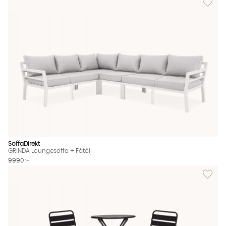
SoffaDirekt
GRINDA Loungesoffa + Fåtölj
9990 :-
Lägg til