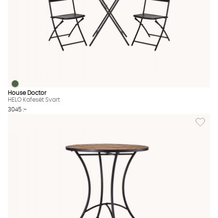
HELO Kafesét Svart
HELO Kafesét Svart Finns även i dessa färger:
House Doctor
HELO Kafesét Svart
3045 :-
Lägg til