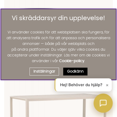
Vi skräddarsyr din upplevelse!
Vi använder cookies för att webbplatsen ska fungera, för
att analysera trafik och för att anpassa och personalisera
annonser — både på vår webbplats och
på andra plattformar. Du väljer själv vilka cookies du
accepterar under inställningar. Läs mer om de cookies vi
Wikholm Form
ALIMA Kruka 2-set L Svartmelerad
använder i vår
Cookie-policy
.
3595 :-
Lägg til
Inställningar
Godkänn
Hej! Behöver du hjälp?
×