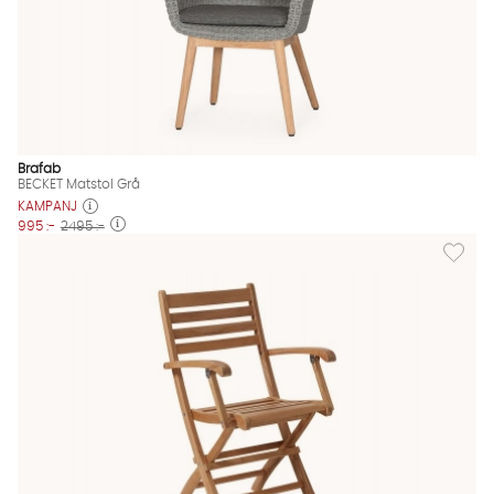
Brafab
BECKET Matstol Grå
KAMPANJ
995 :-
2495 :-
Lägg til