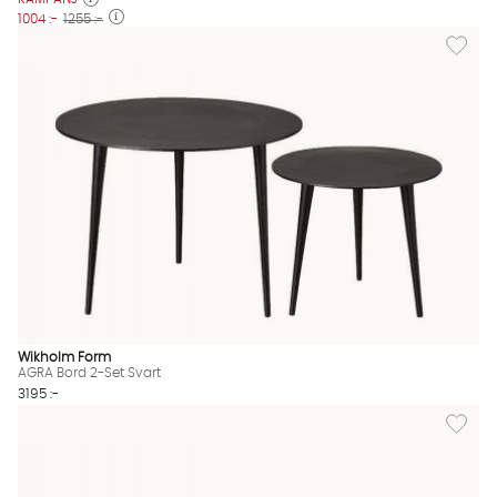
1004 :-
1255 :-
Lägg til
Wikholm Form
AGRA Bord 2-Set Svart
3195 :-
Lägg til