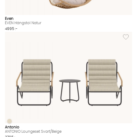
Even
EVEN Hängstol Natur
4995 :-
Lägg til
ANTONIO Loungeset Svart/Beige
ANTONIO Loungeset Svart/Beige Finns även i dessa färger:
Antonio
ANTONIO Loungeset Svart/Beige