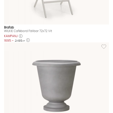
Brafab
WILKIE Cafébord Fällbar 72x72 Vit
KAMPANJ
1695 :-
2495 :-
Lägg til