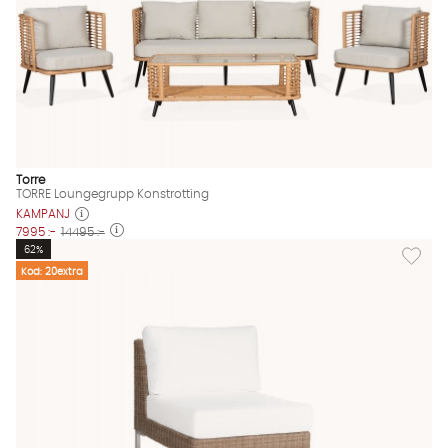
Torre
TORRE Loungegrupp Konstrotting
KAMPANJ
7995 :-
14495 :-
Lägg till
62%
Kod: 20extra