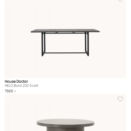
House Doctor
HELO Bord 200 Svart
7595 :-
Lägg til