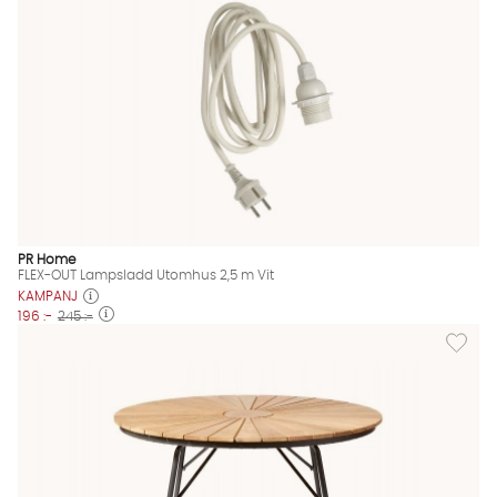
PR Home
FLEX-OUT Lampsladd Utomhus 2,5 m Vit
KAMPANJ
196 :-
245 :-
Lägg til