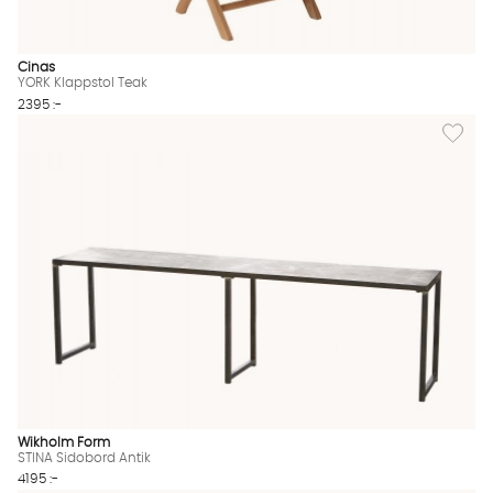
Cinas
YORK Klappstol Teak
2395 :-
Lägg till
Wikholm Form
STINA Sidobord Antik
4195 :-