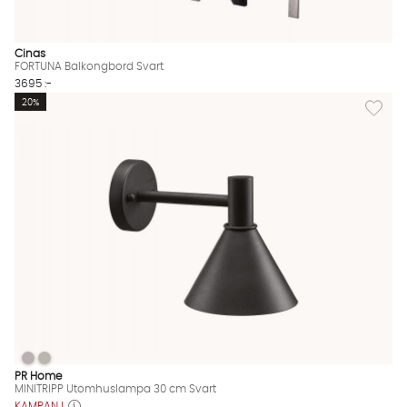
Cinas
FORTUNA Balkongbord Svart
3695 :-
Lägg til
20%
MINITRIPP Utomhuslampa 30 cm Svart
MINITRIPP Utomhuslampa 30 cm Svart
MINITRIPP Utomhuslampa 30 cm Svart Finns även i dessa färge
PR Home
MINITRIPP Utomhuslampa 30 cm Svart
KAMPANJ