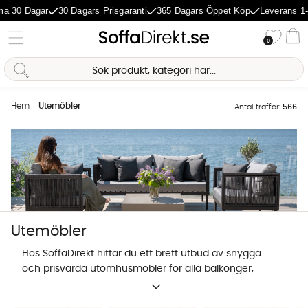
Dagar
30 Dagars Prisgaranti
365 Dagars Öppet Köp
Leverans 1-5 Dag
Önske
0
Va
Hem
Utemöbler
Antal träffar:
566
Utemöbler
Hos SoffaDirekt hittar du ett brett utbud av snygga
och prisvärda utomhusmöbler för alla balkonger,
uteplatser och lummiga trädgårdar. Om du har sökt
Sofia Direkt
efter orden prisvärda utemöbler, utemöbler soffa,
AI-assistent