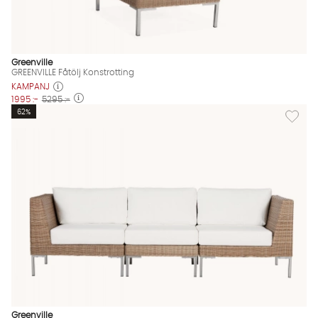
Greenville
GREENVILLE Fåtölj Konstrotting
KAMPANJ
1995 :-
5295 :-
Lägg til
62%
Greenville