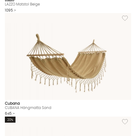
Lazzo
LAZZO Matstol Beige
1095 :-
Lägg til
Cubana
CUBANA Hängmatta Sand
645 :-
Lägg til
20%