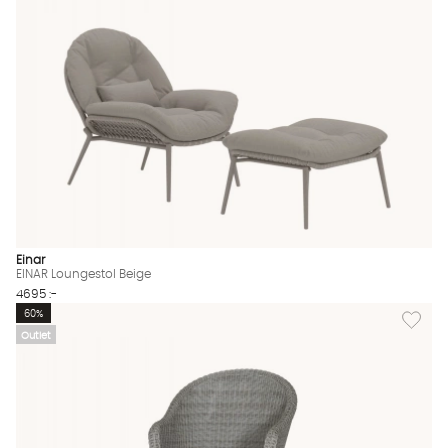
Einar
EINAR Loungestol Beige
4695 :-
Lägg til
60%
Outlet