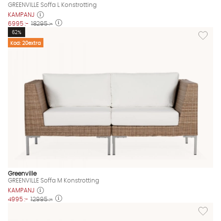
GREENVILLE Soffa L Konstrotting
KAMPANJ
6995 :-
18295 :-
Lägg til
62%
Kod: 20extra
Greenville
GREENVILLE Soffa M Konstrotting
KAMPANJ
4995 :-
12995 :-
Lägg til