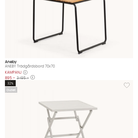
Aneby
ANEBY Trädgårdsbord 70x70
KAMPANJ
895 :-
3495 :-
Lägg till
32%
Outlet