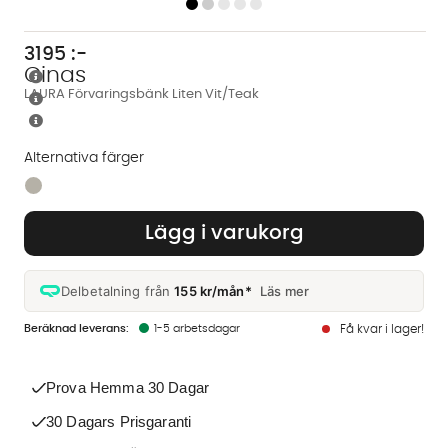
3195
:-
Cinas
LAURA Förvaringsbänk Liten Vit/Teak
Alternativa färger
Finns även i dessa färger:
Lägg i varukorg
Delbetalning från
155 kr/mån*
Läs mer
1-5 arbetsdagar
Få kvar i lager!
Prova Hemma 30 Dagar
30 Dagars Prisgaranti