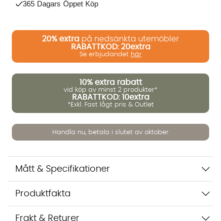
365 Dagars Öppet Köp
20%
extra
på nedsänkta utemöbler
RABATTKOD: 20extra
Se erbjudandet
här
10%
extra rabatt
vid köp av minst 2 produkter*
RABATTKOD: 10extra
*Exkl. Fast lågt pris & Outlet
Vi använder AI för att svara på dina frågor. Konversationen
sparas i upp till 24 timmar för att kunna hjälpa dig. Vi delar
Handla nu, betala i slutet av oktober
inte dina uppgifter med tredje part. Läs mer i vår
integritetspolicy.
Jag godkänner att konversationen sparas
Starta chatten
Mått & Specifikationer
Produktfakta
Frakt & Returer