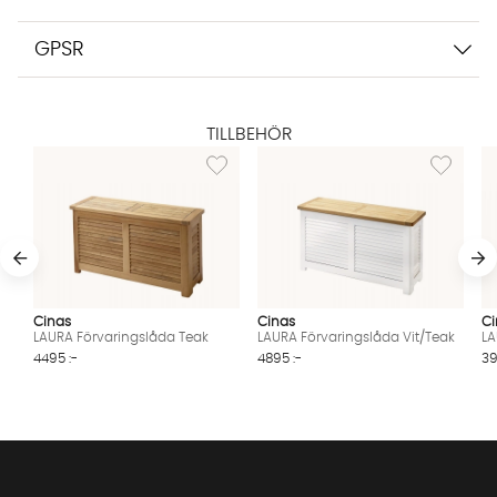
GPSR
TILLBEHÖR
Lägg till i önskelista: LAURA Förvaringslåda 
Lägg till i
Cinas
Cinas
Ci
LAURA Förvaringslåda Teak
LAURA Förvaringslåda Vit/Teak
LA
4495 :-
4895 :-
39