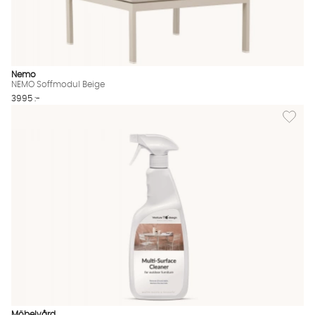
Nemo
NEMO Soffmodul Beige
3995 :-
Lägg til
Möbelvård