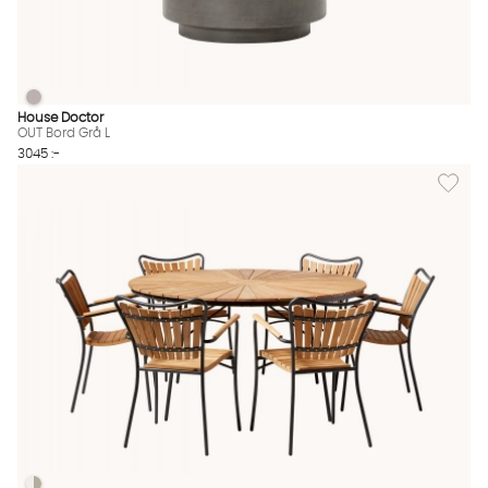
OUT Bord Grå L
OUT Bord Grå L Finns även i dessa färger:
House Doctor
OUT Bord Grå L
3045 :-
Lägg til