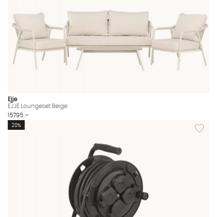
Ejje
EJJE Loungeset Beige
15795 :-
Lägg til
20%