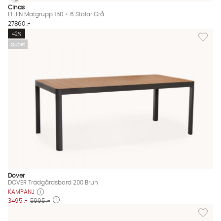
ELLEN Matgrupp 150 + 6 Stolar Grå
ELLEN Matgrupp 150 + 6 Stolar Grå Finns även i dessa färger:
Cinas
ELLEN Matgrupp 150 + 6 Stolar Grå
27860 :-
Lägg til
42%
Outlet
Dover
DOVER Trädgårdsbord 200 Brun
KAMPANJ
3495 :-
5995 :-
Lägg till