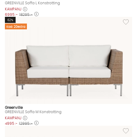
GREENVILLE Soffa L Konstrotting
KAMPANJ
6995 :-
18295 :-
Lägg til
62%
Kod: 20extra
Greenville
GREENVILLE Soffa M Konstrotting
KAMPANJ
4995 :-
12995 :-
Lägg till