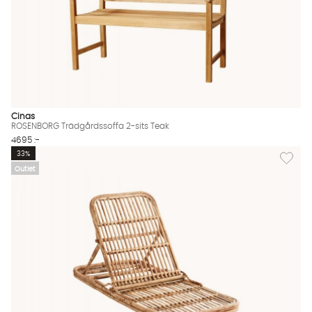
Cinas
ROSENBORG Trädgårdssoffa 2-sits Teak
4695 :-
Lägg til
33%
Outlet