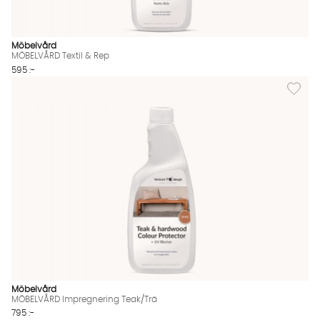
Möbelvård
MÖBELVÅRD Textil & Rep
595 :-
Lägg til
Möbelvård
MÖBELVÅRD Impregnering Teak/Trä
795 :-