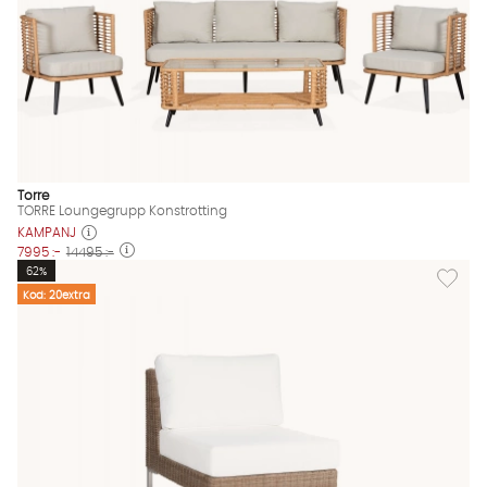
Torre
TORRE Loungegrupp Konstrotting
KAMPANJ
7995 :-
14495 :-
Lägg till
62%
Kod: 20extra