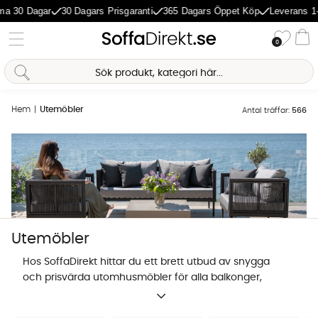
Dagar
30 Dagars Prisgaranti
365 Dagars Öppet Köp
Leverans 1-5 Dag
Önske
0
Va
Hem
Utemöbler
Antal träffar:
566
Utemöbler
Hos SoffaDirekt hittar du ett brett utbud av snygga
och prisvärda utomhusmöbler för alla balkonger,
uteplatser och lummiga trädgårdar. Om du har sökt
Sofia Direkt
efter orden prisvärda utemöbler, utemöbler soffa,
AI-assistent