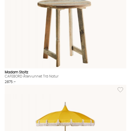
Madam Stoltz
CAFEBORD Återvunnet Trä Natur
2875 :-
Lägg til