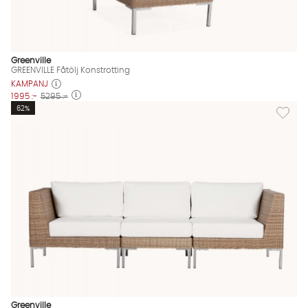
Greenville
GREENVILLE Fåtölj Konstrotting
KAMPANJ
1995 :-
5295 :-
Lägg til
62%
Greenville