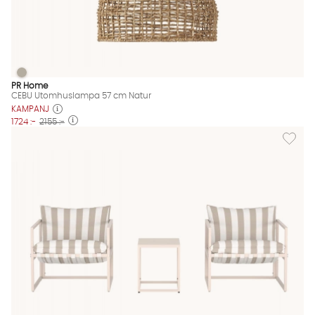
CEBU Utomhuslampa 57 cm Natur
CEBU Utomhuslampa 57 cm Natur Finns även i dessa färger:
PR Home
CEBU Utomhuslampa 57 cm Natur
KAMPANJ
1724 :-
2155 :-
Lägg til