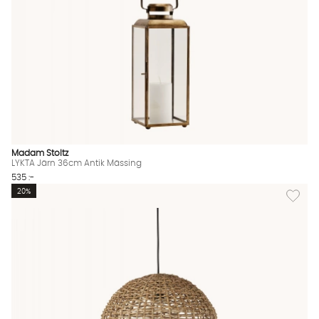
Madam Stoltz
LYKTA Järn 36cm Antik Mässing
535 :-
Lägg til
20%