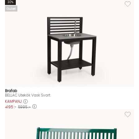
Lägg til
30%
Outlet
Brafab
BELLAC Utekök Vask Svart
KAMPANJ
4195 :-
5995 :-
Lägg til