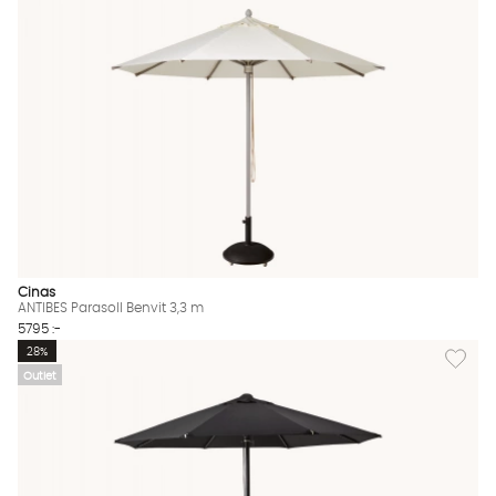
Cinas
ANTIBES Parasoll Benvit 3,3 m
5795 :-
Lägg til
28%
Outlet