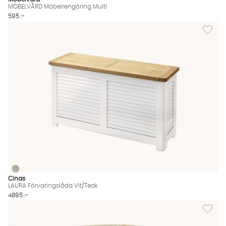
MÖBELVÅRD Möbelrengöring Multi
595 :-
Lägg til
LAURA Förvaringslåda Vit/Teak
LAURA Förvaringslåda Vit/Teak Finns även i dessa färger:
Cinas
LAURA Förvaringslåda Vit/Teak
4895 :-
Lägg til