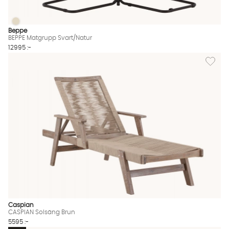
BEPPE Matgrupp Svart/Natur
BEPPE Matgrupp Svart/Natur Finns även i dessa färger:
Beppe
BEPPE Matgrupp Svart/Natur
12995 :-
Lägg til
Caspian
CASPIAN Solsäng Brun
5595 :-