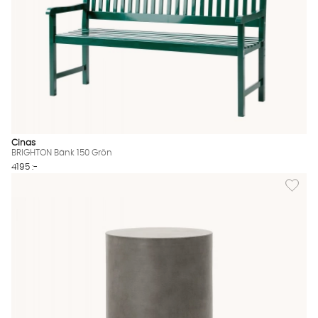
Cinas
BRIGHTON Bänk 150 Grön
4195 :-
Lägg till