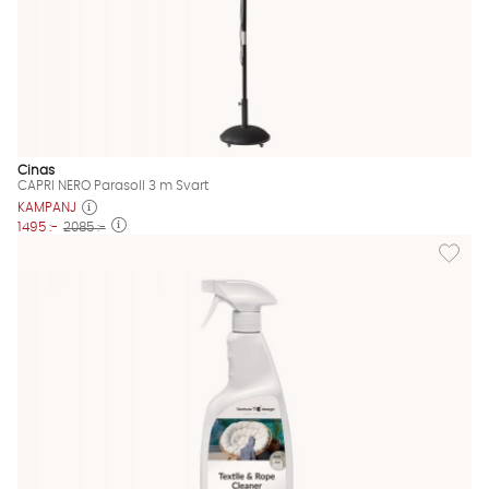
Cinas
CAPRI NERO Parasoll 3 m Svart
KAMPANJ
1495 :-
2085 :-
Lägg til