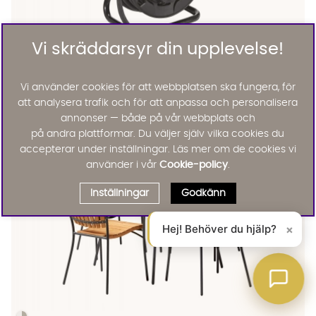
Vi skräddarsyr din upplevelse!
PR Home
ELI Kabelvinda Utomhus 10m
Vi använder cookies för att webbplatsen ska fungera, för
KAMPANJ
att analysera trafik och för att anpassa och personalisera
476 :-
595 :-
Lägg til
annonser — både på vår webbplats och
på andra plattformar. Du väljer själv vilka cookies du
accepterar under inställningar. Läs mer om de cookies vi
använder i vår
Cookie-policy
.
Inställningar
Godkänn
Hej! Behöver du hjälp?
×