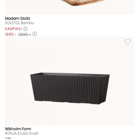
Madam Stoltz
SOLSTOL Bambu
KAMPANJ
1995 :-
2995 :-
Lägg til
Wikholm Form
RONJA Kruka Svart