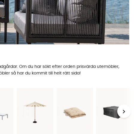
ädgårdar. Om du har sökt efter orden prisvärda utemöbler,
er så har du kommit till helt rätt sida!
en hög kvalitet och trendig design, men till ett väldigt lågt
åsom Brafab, Cinas och Madam Stoltz. Oavsett vad du söker,
d våra prisvärda och snygga utemöbler.