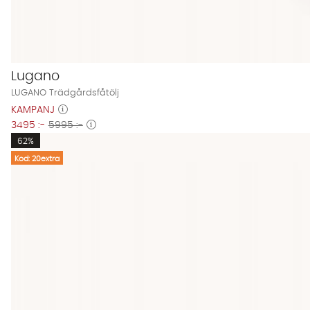
Lugano
LUGANO Trädgårdsfåtölj
KAMPANJ
3495 :-
5995 :-
62%
Kod: 20extra