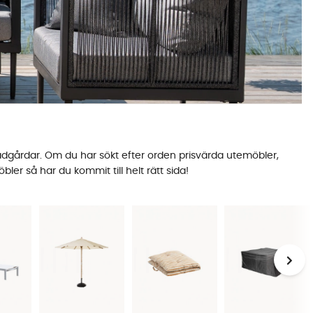
ädgårdar. Om du har sökt efter orden prisvärda utemöbler,
er så har du kommit till helt rätt sida!
en hög kvalitet och trendig design, men till ett väldigt lågt
åsom Brafab, Cinas och Madam Stoltz. Oavsett vad du söker,
d våra prisvärda och snygga utemöbler.