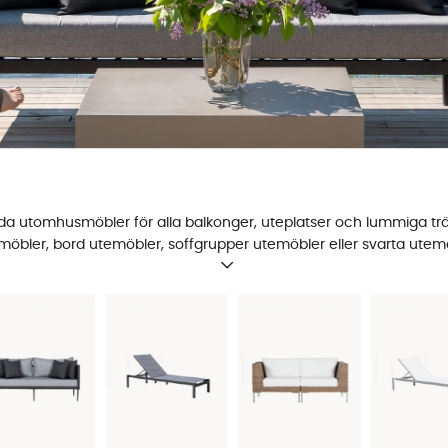
ärda utomhusmöbler för alla balkonger, uteplatser och lummiga tr
möbler, bord utemöbler, soffgrupper utemöbler eller svarta utemöbl
h tillverkade helt utan mellanhänder. Allt för att ge dig som kund 
 noggrant utvalda trädgårdsmöbler från välkända varumärken - s
os SoffaDirekt. Varmt välkommen att inspireras och shoppa blan