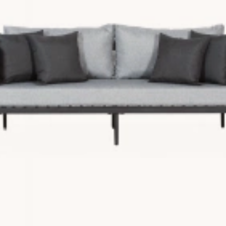
en vacker
matta
att placera på golvet, eleganta
kuddar
till din so