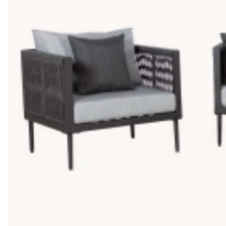
Hitta prisvärda utemöbler hos SoffaDirekt
Vi har något för alla delar av hemmet vare sig du söker efter 
utomhusbelysning
.