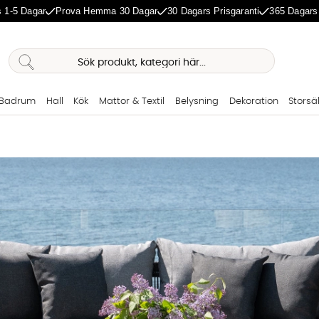
 1-5 Dagar
Prova Hemma 30 Dagar
30 Dagars Prisgaranti
365 Dagars
Badrum
Hall
Kök
Mattor & Textil
Belysning
Dekoration
Storsä