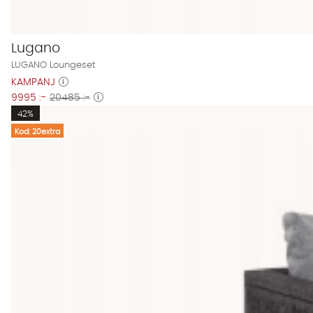
Lugano
LUGANO Loungeset
KAMPANJ
9995 :-
20485 :-
42%
Kod: 20extra