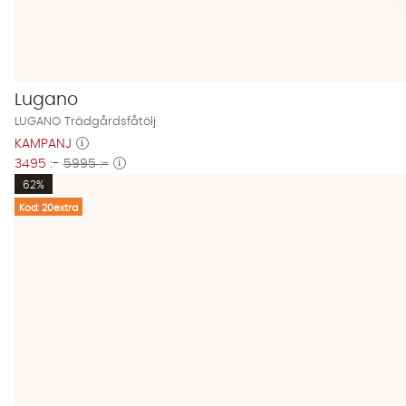
Lugano
LUGANO Trädgårdsfåtölj
KAMPANJ
3495 :-
5995 :-
62%
Kod: 20extra