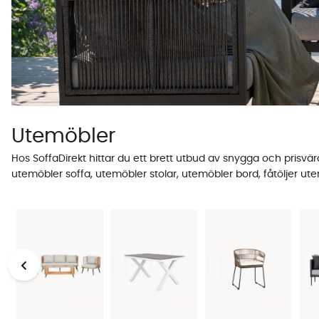
Utemöbler
Hos SoffaDirekt hittar du ett brett utbud av snygga och prisv
utemöbler soffa, utemöbler stolar, utemöbler bord, fåtöljer ute
Våra prisvärda trädgårdsmöbler är till stor del egendesignade oc
pris jämfört med likvärdiga utemöbler på marknaden.
Vi har sedan kompletterat sortimentet med tidlösa, unika och
så är vi övertygade om du kan hitta din nya trädgårdsgrupp h
Väderbeständiga material