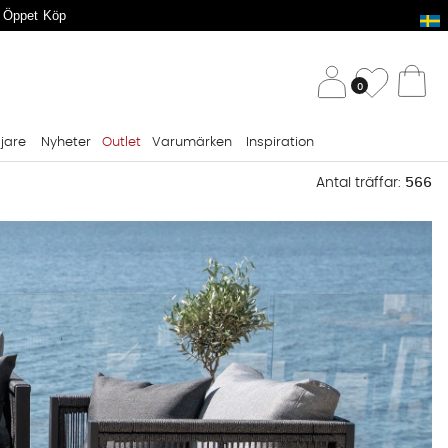
 Öppet Köp
/ 
Önskelis
0
Va
ljare
Nyheter
Outlet
Varumärken
Inspiration
Antal träffar:
566