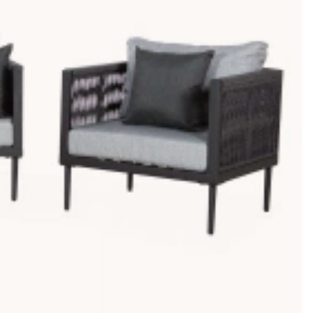
ffa eller vill lysa upp sena kvällar med mysig