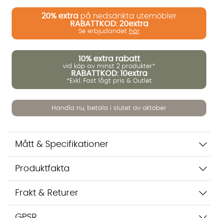
20%
extra
på nedsänkta utemöbler
RABATTKOD: 20extra
Vi använder AI för att svara på dina frågor. Konversationen
Se erbjudandet
här
sparas i upp till 24 timmar för att kunna hjälpa dig. Vi delar
inte dina uppgifter med tredje part. Läs mer i vår
integritetspolicy.
10%
extra rabatt
vid köp av minst 2 produkter*
Jag godkänner att konversationen sparas
RABATTKOD: 10extra
Starta chatten
*Exkl. Fast lågt pris & Outlet
Handla nu, betala i slutet av oktober
Mått & Specifikationer
Produktfakta
Frakt & Returer
GPSR