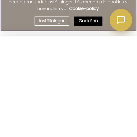
accepterar under inställningar. Läs mer om de cookies vi
använder i vår
Cookie-policy
.
Inställningar
Godkänn
Välj delbetalning
Qliro
· Fast månadsbelopp
Signa upp till vårt nyhetsbrev
Produktpris
Missa inte våra nyhetsbrev som är fyllda med erbjudanden, nyheter
och inspiration
Representativt exempel
Att låna kostar pengar!
01. INFORMATION
Om du inte kan betala tillbaka skulden i tid
riskerar du en betalningsanmärkning. Det kan
leda till svårigheter att få hyra bostad,
teckna abonnemang och få nya lån. För stöd,
02. BRA ATT VETA