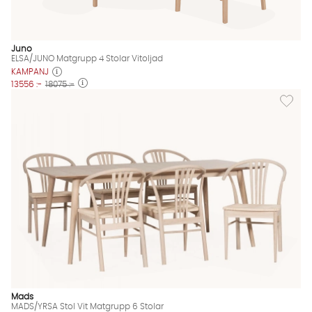
Juno
ELSA/JUNO Matgrupp 4 Stolar Vitoljad
KAMPANJ
13556 :-
18075 :-
Lägg til
Mads
MADS/YRSA Stol Vit Matgrupp 6 Stolar