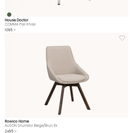
COMMA Pall Khaki
COMMA Pall Khaki Finns även i dessa färger:
House Doctor
COMMA Pall Khaki
1095 :-
Lägg til
Rowico Home
ALISON Snurrstol Beige/Brun Ek
2495 :-