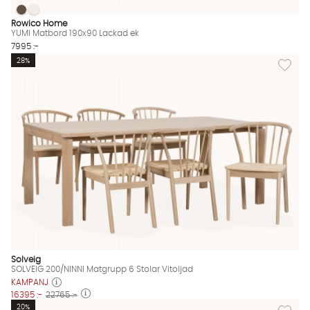
YUMI Matbord 190x90 Lackad ek
YUMI Matbord 190x90 Lackad ek
YUMI Matbord 190x90 Lackad ek Finns även i dessa färger:
Rowico Home
YUMI Matbord 190x90 Lackad ek
7995 :-
Lägg til
28%
Solveig
SOLVEIG 200/NINNI Matgrupp 6 Stolar Vitoljad
KAMPANJ
16395 :-
22765 :-
Lägg till
20%