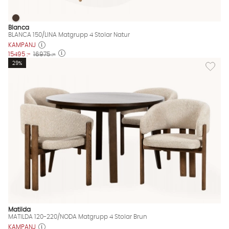
BLANCA 150/LINA Matgrupp 4 Stolar Natur
BLANCA 150/LINA Matgrupp 4 Stolar Natur Finns även i dessa f
Blanca
BLANCA 150/LINA Matgrupp 4 Stolar Natur
KAMPANJ
15495 :-
16975 :-
Lägg til
29%
Matilda
MATILDA 120-220/NODA Matgrupp 4 Stolar Brun
KAMPANJ