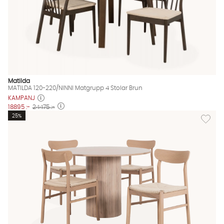
Matilda
MATILDA 120-220/NINNI Matgrupp 4 Stolar Brun
KAMPANJ
18895 :-
24475 :-
Lägg til
25%