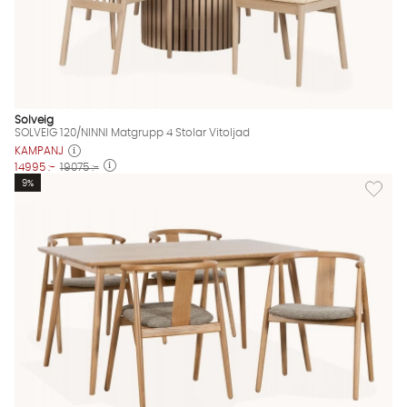
Solveig
SOLVEIG 120/NINNI Matgrupp 4 Stolar Vitoljad
KAMPANJ
14995 :-
19075 :-
Lägg til
9%