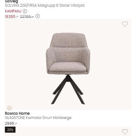
Solveig
SOLVEIG 200/YRSA Matgrupp 6 Stolar Vitoljad
KAMPANJ
16395 :-
22765 :-
Lägg til
GLADSTONE Karmstol Snurr Mörkbeige
GLADSTONE Karmstol Snurr Mörkbeige Finns även i dessa färge
Rowico Home
GLADSTONE Karmstol Snurr Mörkbeige
2995 :-
Lägg til
20%