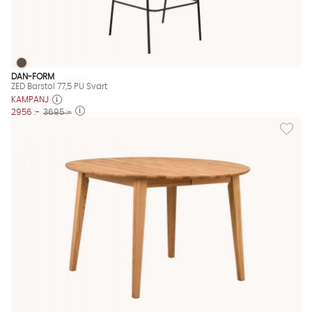
ZED Barstol 77,5 PU Svart
ZED Barstol 77,5 PU Svart Finns även i dessa färger:
DAN-FORM
ZED Barstol 77,5 PU Svart
KAMPANJ
2956 :-
3695 :-
Lägg till