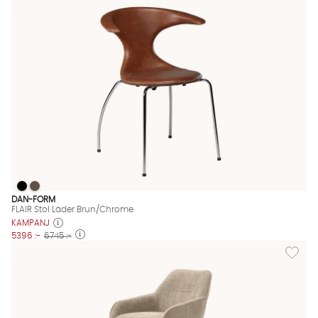
FLAIR Stol Läder Brun/Chrome
FLAIR Stol Läder Brun/Chrome
FLAIR Stol Läder Brun/Chrome Finns även i dessa färger:
DAN-FORM
FLAIR Stol Läder Brun/Chrome
KAMPANJ
5396 :-
6745 :-
Lägg till