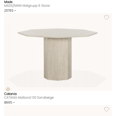
Mads
MADS/NINNI Matgrupp 6 Stolar
25765 :-
Lägg til
CATANIA Matbord 130 Sandbeige
CATANIA Matbord 130 Sandbeige Finns även i dessa färger:
Catania
CATANIA Matbord 130 Sandbeige
8995 :-
Lägg till