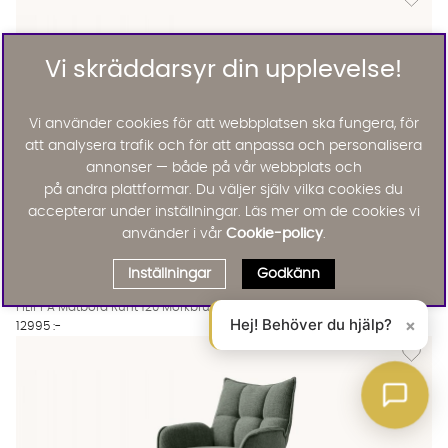
Vi skräddarsyr din upplevelse!
Vi använder cookies för att webbplatsen ska fungera, för
att analysera trafik och för att anpassa och personalisera
annonser — både på vår webbplats och
på andra plattformar. Du väljer själv vilka cookies du
accepterar under inställningar. Läs mer om de cookies vi
använder i vår
Cookie-policy
.
Inställningar
Godkänn
FILIPPA Matbord Runt 120 Mörkbrun
FILIPPA Matbord Runt 120 Mörkbrun Finns även i dessa färger:
Rowico Home
FILIPPA Matbord Runt 120 Mörkbrun
Hej! Behöver du hjälp?
×
12995 :-
Lägg til