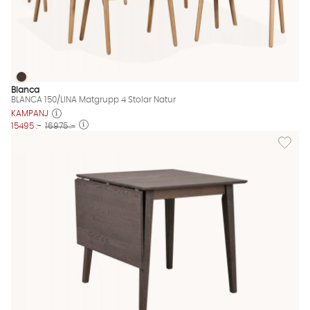
BLANCA 150/LINA Matgrupp 4 Stolar Natur
BLANCA 150/LINA Matgrupp 4 Stolar Natur Finns även i dessa f
Blanca
BLANCA 150/LINA Matgrupp 4 Stolar Natur
KAMPANJ
15495 :-
16975 :-
Lägg til