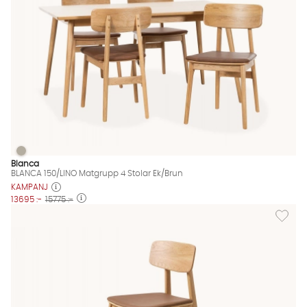
BLANCA 150/LINO Matgrupp 4 Stolar Ek/Brun
BLANCA 150/LINO Matgrupp 4 Stolar Ek/Brun Finns även i dessa
Blanca
BLANCA 150/LINO Matgrupp 4 Stolar Ek/Brun
KAMPANJ
13695 :-
15775 :-
Lägg till