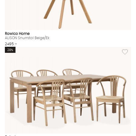
Rowico Home
ALISON Snurrstol Beige/Ek
2495 :-
Lägg til
28%