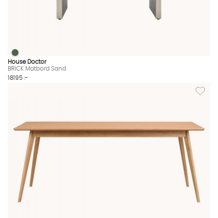
BRICK Matbord Sand
BRICK Matbord Sand Finns även i dessa färger:
House Doctor
BRICK Matbord Sand
18195 :-
Lägg til