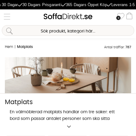
gar
30 Dagars Prisgaranti
365 Dagars Öppet Köp
Leverans 1-5 Dagar
Önske
0
Va
Hem
Matplats
Antal träffar:
787
Matplats
En välmöblerad matplats handlar om tre saker: ett
bord som passar antalet personer som ska sitta
tillsammans och rummets storlek, stolar som är
Sofia Direkt
sköna så att de öppnar upp för långa
AI-assistent