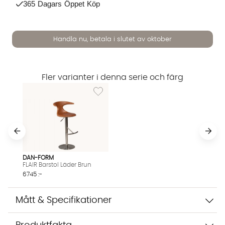
365 Dagars Öppet Köp
Handla nu, betala i slutet av oktober
Fler varianter i denna serie och färg
Lägg till i önskelista: FLAIR Barstol Läder Bru
Vi använder AI för att svara på dina frågor. Konversationen
sparas i upp till 24 timmar för att kunna hjälpa dig. Vi delar
inte dina uppgifter med tredje part. Läs mer i vår
integritetspolicy.
Jag godkänner att konversationen sparas
Starta chatten
DAN-FORM
FLAIR Barstol Läder Brun
6745 :-
Mått & Specifikationer