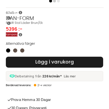
6745 :-
DAN-FORM
FLAIR Stol Läder Brun/Ek
5396
:-
Kampanj
Alternativa färger
Finns även i dessa färger:
Lägg i varukorg
Delbetalning från
226 kr/mån*
Läs mer
2-4 veckor
Prova Hemma 30 Dagar
30 Dagars Prisgaranti