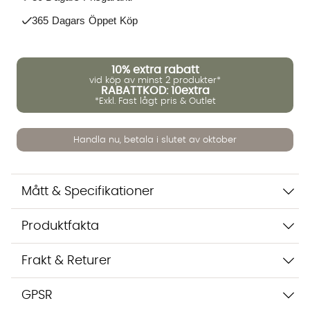
365 Dagars Öppet Köp
Vi använder AI för att svara på dina frågor. Konversationen
sparas i upp till 24 timmar för att kunna hjälpa dig. Vi delar
inte dina uppgifter med tredje part. Läs mer i vår
10%
extra rabatt
integritetspolicy.
vid köp av minst 2 produkter*
Jag godkänner att konversationen sparas
RABATTKOD: 10extra
*Exkl. Fast lågt pris & Outlet
Starta chatten
Handla nu, betala i slutet av oktober
Mått & Specifikationer
Produktfakta
Frakt & Returer
GPSR