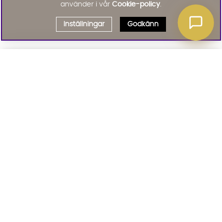
använder i vår
Cookie-policy
.
Inställningar
Godkänn
Välj delbetalning
Qliro
· Fast månadsbelopp
Signa upp till vårt nyhetsbrev
Produktpris
Missa inte våra nyhetsbrev som är fyllda med erbjudanden, nyheter
och inspiration
Representativt exempel
Att låna kostar pengar!
01. INFORMATION
Om du inte kan betala tillbaka skulden i tid
riskerar du en betalningsanmärkning. Det kan
leda till svårigheter att få hyra bostad,
teckna abonnemang och få nya lån. För stöd,
02. BRA ATT VETA
vänd dig till budget- och skuldrådgivningen i