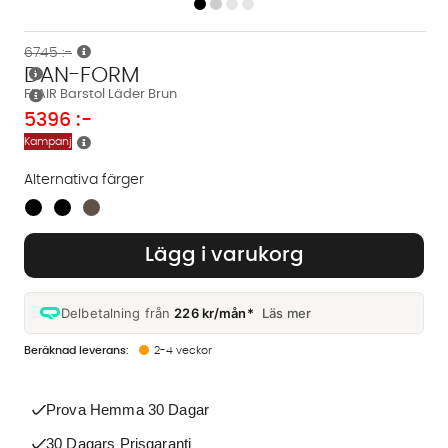
6745 :-
DAN-FORM
FLAIR Barstol Läder Brun
5396
:-
Kampanj
Alternativa färger
Finns även i dessa färger:
Lägg i varukorg
Delbetalning från
226 kr/mån*
Läs mer
2-4 veckor
Prova Hemma 30 Dagar
30 Dagars Prisgaranti