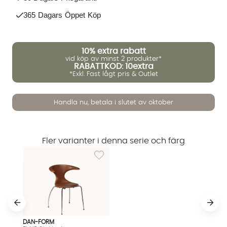
365 Dagars Öppet Köp
10%
extra rabatt
vid köp av minst 2 produkter*
RABATTKOD: 10extra
*Exkl. Fast lågt pris & Outlet
Vi använder AI för att svara på dina frågor. Konversationen
Handla nu, betala i slutet av oktober
sparas i upp till 24 timmar för att kunna hjälpa dig. Vi delar
inte dina uppgifter med tredje part. Läs mer i vår
integritetspolicy.
Jag godkänner att konversationen sparas
Fler varianter i denna serie och färg
Starta chatten
Lägg till i önskelista: FLAIR Stol Läder Brun
DAN-FORM