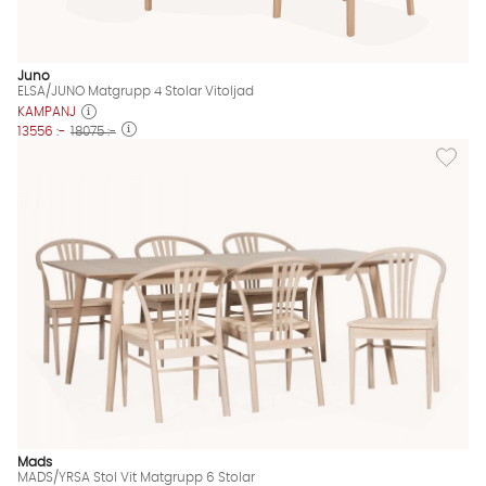
Juno
ELSA/JUNO Matgrupp 4 Stolar Vitoljad
KAMPANJ
13556 :-
18075 :-
Lägg til
Mads
MADS/YRSA Stol Vit Matgrupp 6 Stolar