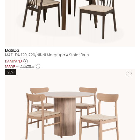
Matilda
MATILDA 120-220/NINNI Matgrupp 4 Stolar Brun
KAMPANJ
18895 :-
24475 :-
Lägg til
25%