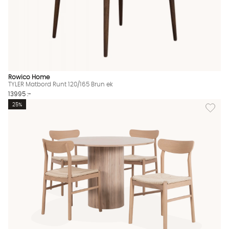
Rowico Home
TYLER Matbord Runt 120/165 Brun ek
13995 :-
Lägg til
25%