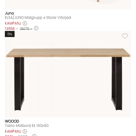
Juno
ELSA/JUNO Matgrupp 4 Stolar Vitoljad
KAMPANJ
13556 :-
18075 :-
Lägg til
15%
WOOOD
Tablo Matbord Ek 160x90
KAMPANJ