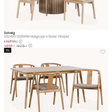
Solveig
SOLVEIG 120/NINNI Matgrupp 4 Stolar Vitoljad
KAMPANJ
14995 :-
19075 :-
Lägg til
9%