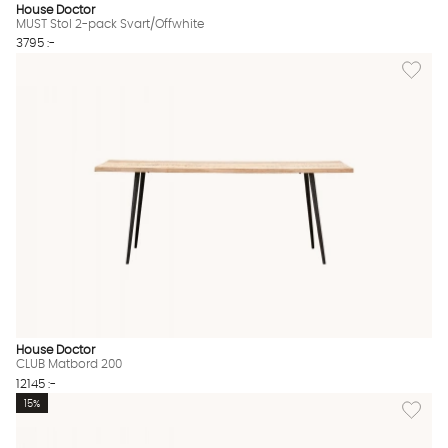
House Doctor
MUST Stol 2-pack Svart/Offwhite
3795 :-
Lägg til
House Doctor
CLUB Matbord 200
12145 :-
Lägg til
15%