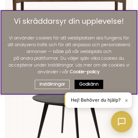
Vi skräddarsyr din upplevelse!
Vi använder cookies för att webbplatsen ska fungera, för
att analysera trafik och för att anpassa och personalisera
annonser — både på vår webbplats och
MARKHAM Matbord 180 Brun Ek
MARKHAM Matbord 180 Brun Ek Finns även i dessa färger:
på andra plattformar. Du väljer själv vilka cookies du
Rowico Home
accepterar under inställningar. Läs mer om de cookies vi
MARKHAM Matbord 180 Brun Ek
10995 :-
använder i vår
Cookie-policy
.
Lägg til
Inställningar
Godkänn
Hej! Behöver du hjälp?
×