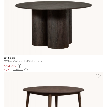
WOOOD
OONA Matbord 140 Mörkbrun
KAMPANJ
9771 :-
11495 :-
Lägg til