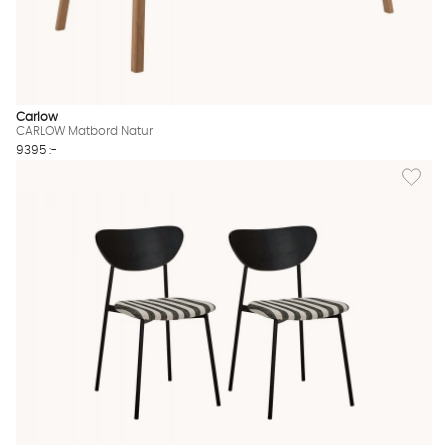
Carlow
CARLOW Matbord Natur
9395 :-
Lägg til