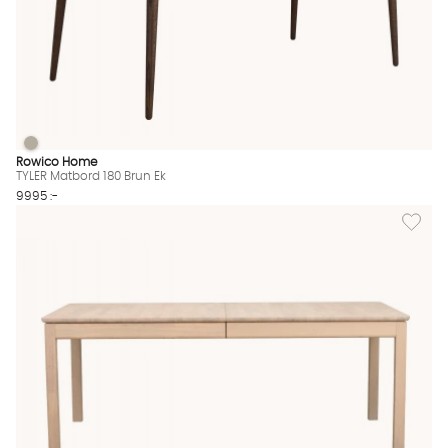
TYLER Matbord 180 Brun Ek
TYLER Matbord 180 Brun Ek Finns även i dessa färger:
Rowico Home
TYLER Matbord 180 Brun Ek
9995 :-
Lägg til