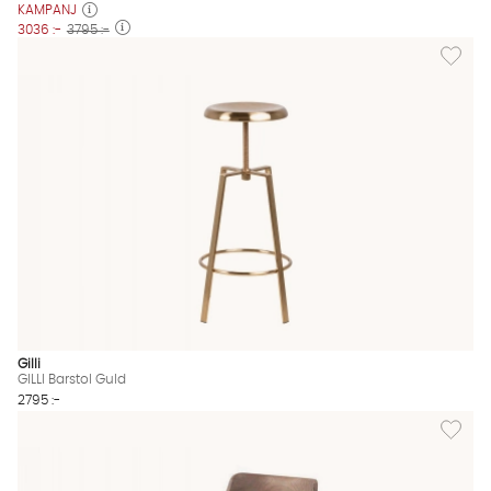
KAMPANJ
3036 :-
3795 :-
Lägg till
Gilli
GILLI Barstol Guld
2795 :-
Lägg til