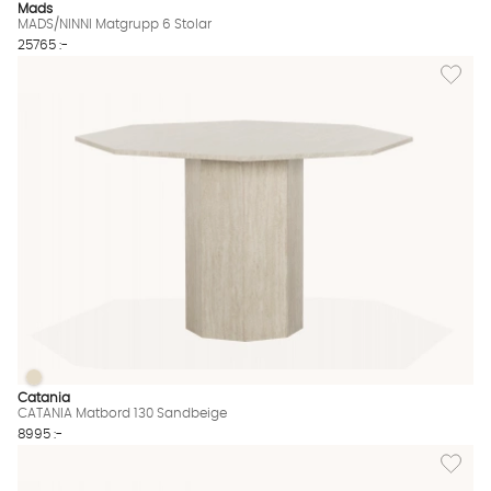
Mads
MADS/NINNI Matgrupp 6 Stolar
25765 :-
Lägg til
CATANIA Matbord 130 Sandbeige
CATANIA Matbord 130 Sandbeige Finns även i dessa färger:
Catania
CATANIA Matbord 130 Sandbeige
8995 :-
Lägg till