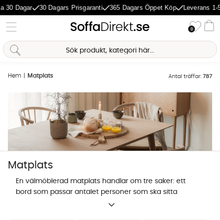
agar
30 Dagars Prisgaranti
365 Dagars Öppet Köp
Leverans 1-5 Daga
Önske
0
Va
Hem
Matplats
Antal träffar:
787
Matplats
En välmöblerad matplats handlar om tre saker: ett
bord som passar antalet personer som ska sitta
tillsammans och rummets storlek, stolar som är
Sofia Direkt
sköna så att de öppnar upp för långa
AI-assistent