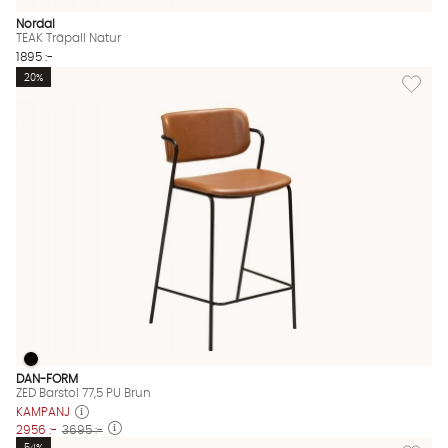
Nordal
TEAK Träpall Natur
1895 :-
Lägg till
20%
ZED Barstol 77,5 PU Brun
ZED Barstol 77,5 PU Brun Finns även i dessa färger:
DAN-FORM
ZED Barstol 77,5 PU Brun
KAMPANJ
2956 :-
3695 :-
Lägg til