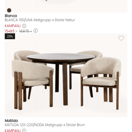
BLANCA 150/LINA Matgrupp 4 Stolar Natur
BLANCA 150/LINA Matgrupp 4 Stolar Natur Finns även i dessa f
Blanca
BLANCA 150/LINA Matgrupp 4 Stolar Natur
KAMPANJ
15495 :-
16975 :-
Lägg til
29%
Matilda
MATILDA 120-220/NODA Matgrupp 4 Stolar Brun
KAMPANJ