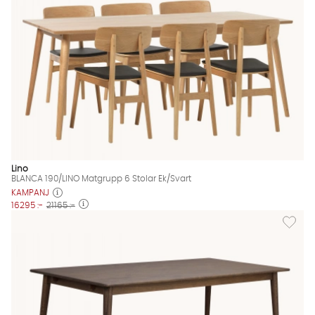
Lino
BLANCA 190/LINO Matgrupp 6 Stolar Ek/Svart
KAMPANJ
16295 :-
21165 :-
Lägg til