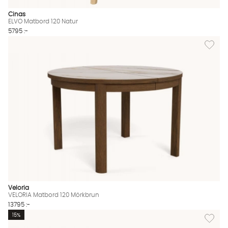
Cinas
ELVO Matbord 120 Natur
5795 :-
Lägg til
Veloria
VELORIA Matbord 120 Mörkbrun
13795 :-
Lägg til
15%