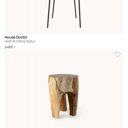
House Doctor
HAPUR Fåtölj Natur
3495 :-
Lägg till