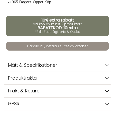
365 Dagars Öppet Köp
Vi använder AI för att svara på dina frågor. Konversationen
sparas i upp till 24 timmar för att kunna hjälpa dig. Vi delar
10%
extra rabatt
inte dina uppgifter med tredje part. Läs mer i vår
vid köp av minst 2 produkter*
integritetspolicy.
RABATTKOD: 10extra
Jag godkänner att konversationen sparas
*Exkl. Fast lågt pris & Outlet
Starta chatten
Handla nu, betala i slutet av oktober
Mått & Specifikationer
Produktfakta
Frakt & Returer
GPSR