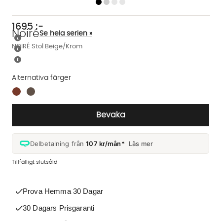
1695
:-
Noiré
Se hela serien »
NOIRÉ Stol Beige/Krom
Alternativa färger
Finns även i dessa färger:
Bevaka
Delbetalning från
107 kr/mån*
Läs mer
Tillfälligt slutsåld
Prova Hemma 30 Dagar
30 Dagars Prisgaranti