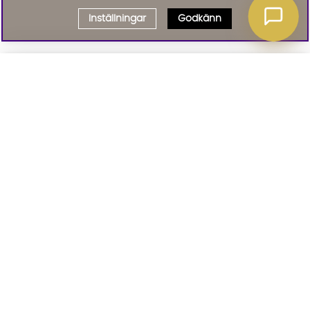
Inställningar
Godkänn
Välj delbetalning
Qliro
· Fast månadsbelopp
Signa upp till vårt nyhetsbrev
Produktpris
Missa inte våra nyhetsbrev som är fyllda med erbjudanden, nyheter
och inspiration
Representativt exempel
Att låna kostar pengar!
01. INFORMATION
Om du inte kan betala tillbaka skulden i tid
riskerar du en betalningsanmärkning. Det kan
leda till svårigheter att få hyra bostad,
teckna abonnemang och få nya lån. För stöd,
02. BRA ATT VETA
vänd dig till budget- och skuldrådgivningen i
din kommun. Kontaktuppgifter finns på