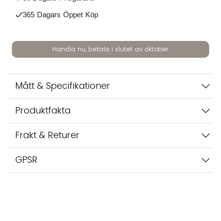
Vi använder AI för att svara på dina frågor. Konversationen
sparas i upp till 24 timmar för att kunna hjälpa dig. Vi delar
365 Dagars Öppet Köp
inte dina uppgifter med tredje part. Läs mer i vår
integritetspolicy.
Jag godkänner att konversationen sparas
Handla nu, betala i slutet av oktober
Starta chatten
Mått & Specifikationer
Produktfakta
Frakt & Returer
GPSR