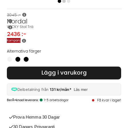
3045 :-
Nordal
WICKY Stol Trä
2436
:-
Kampanj
Alternativa färger
Finns även i dessa färger:
Lägg i varukorg
Delbetalning från
131 kr/mån*
Läs mer
1-5 arbetsdagar
Få kvar i lager!
Prova Hemma 30 Dagar
30 Dagars Prisgaranti