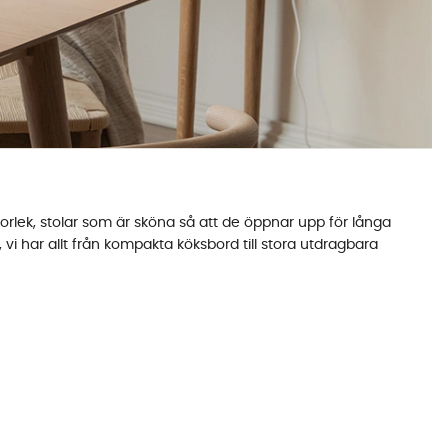
rlek, stolar som är sköna så att de öppnar upp för långa
, vi har allt från kompakta köksbord till stora utdragbara
n och välj ett av våra färdiga
matgruppspaket
med 4 eller 6