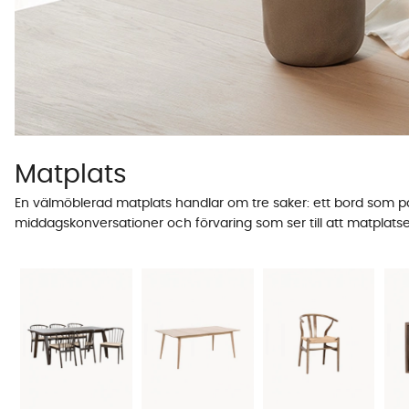
Matplats
En välmöblerad matplats handlar om tre saker: ett bord som pa
middagskonversationer och förvaring som ser till att matplatse
modeller som får plats med hela sällskapet. Komplettera seda
stolar inkluderade så har vi redan matchat allt åt dig.