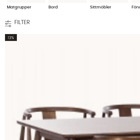
Matgrupper
Bord
Sittmöbler
För
FILTER
13%