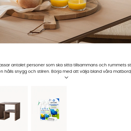
ssar antalet personer som ska sitta tillsammans och rummets sto
n hålls snygg och stilren. Börja med att välja bland
våra matbord
n med riktigt
snygga matchande matstolar
, eller skippa processe