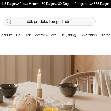
 1-5 Dagar
Prova Hemma 30 Dagar
30 Dagars Prisgaranti
365 Dagars
Badrum
Hall
Kök
Mattor & Textil
Belysning
Dekoration
Storsä