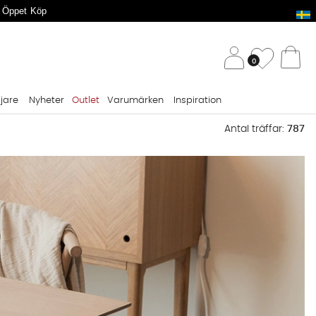
 Öppet Köp
/ 
Önskelis
0
Va
ljare
Nyheter
Outlet
Varumärken
Inspiration
Antal träffar:
787