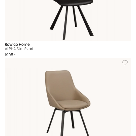
Rowico Home
ALPHA Stol Svart
1995 :-
Lägg til