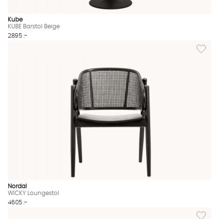
Kube
KUBE Barstol Beige
2895 :-
Lägg til
Nordal
WICKY Loungestol
4605 :-
Lägg til