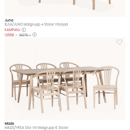
Juno
ELSA/JUNO Matgrupp 4 Stolar Vitoljad
KAMPANJ
13556 :-
18075 :-
Lägg til
Mads
MADS/YRSA Stol Vit Matgrupp 6 Stolar