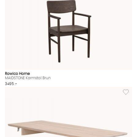
Rowico Home
MAIDSTONE Karmstol Brun
3495 :-
Lägg til