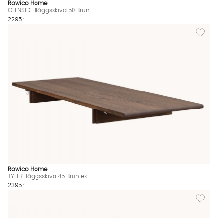
Rowico Home
GLENSIDE Iläggsskiva 50 Brun
2295 :-
Lägg till
Rowico Home
TYLER Iläggsskiva 45 Brun ek
2395 :-
Lägg til