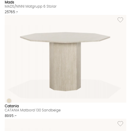
Mads
MADS/NINNI Matgrupp 6 Stolar
25765 :-
Lägg til
CATANIA Matbord 130 Sandbeige
CATANIA Matbord 130 Sandbeige Finns även i dessa färger:
Catania
CATANIA Matbord 130 Sandbeige
8995 :-
Lägg till