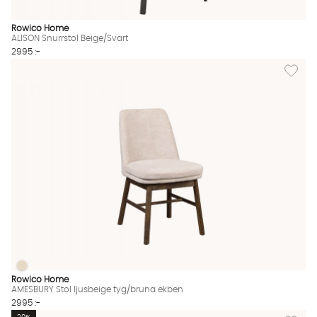
Rowico Home
ALISON Snurrstol Beige/Svart
2995 :-
Lägg til
AMESBURY Stol ljusbeige tyg/bruna ekben
AMESBURY Stol ljusbeige tyg/bruna ekben Finns även i dessa f
Rowico Home
AMESBURY Stol ljusbeige tyg/bruna ekben
2995 :-
Lägg til