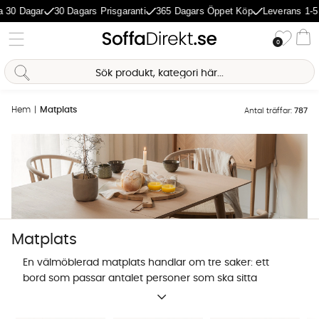
agar
30 Dagars Prisgaranti
365 Dagars Öppet Köp
Leverans 1-5 Dagar
Önske
0
Va
Hem
Matplats
Antal träffar:
787
Matplats
En välmöblerad matplats handlar om tre saker: ett
bord som passar antalet personer som ska sitta
tillsammans och rummets storlek, stolar som är
Sofia Direkt
sköna så att de öppnar upp för långa
AI-assistent