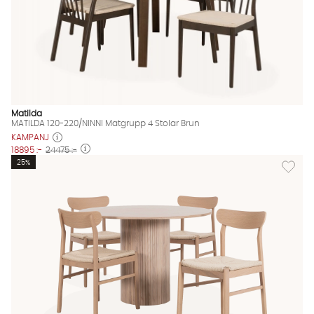
Matilda
MATILDA 120-220/NINNI Matgrupp 4 Stolar Brun
KAMPANJ
18895 :-
24475 :-
Lägg til
25%