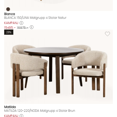
BLANCA 150/LINA Matgrupp 4 Stolar Natur
BLANCA 150/LINA Matgrupp 4 Stolar Natur Finns även i dessa f
Blanca
BLANCA 150/LINA Matgrupp 4 Stolar Natur
KAMPANJ
15495 :-
16975 :-
Lägg til
29%
Matilda
MATILDA 120-220/NODA Matgrupp 4 Stolar Brun
KAMPANJ