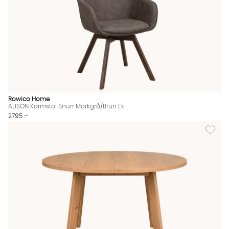
Rowico Home
ALISON Karmstol Snurr Mörkgrå/Brun Ek
2795 :-
Lägg til