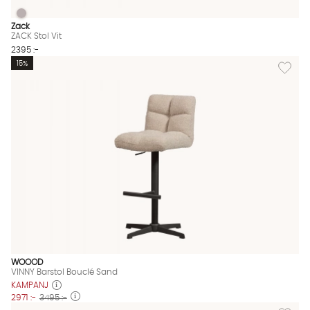
ZACK Stol Vit
ZACK Stol Vit Finns även i dessa färger:
Zack
ZACK Stol Vit
2395 :-
Lägg til
15%
WOOOD
VINNY Barstol Bouclé Sand
KAMPANJ
2971 :-
3495 :-
Lägg til