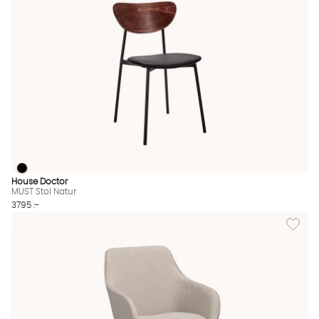
MUST Stol Natur
MUST Stol Natur Finns även i dessa färger:
House Doctor
MUST Stol Natur
3795 :-
Lägg til