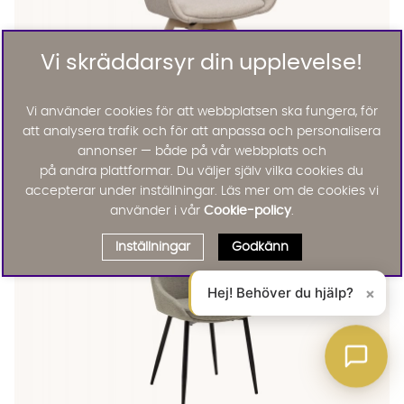
Vi skräddarsyr din upplevelse!
Vi använder cookies för att webbplatsen ska fungera, för
att analysera trafik och för att anpassa och personalisera
Rowico Home
ALISON Karmstol Snurr Beige
annonser — både på vår webbplats och
2795 :-
på andra plattformar. Du väljer själv vilka cookies du
Lägg till
48%
accepterar under inställningar. Läs mer om de cookies vi
Outlet
använder i vår
Cookie-policy
.
Inställningar
Godkänn
Hej! Behöver du hjälp?
×