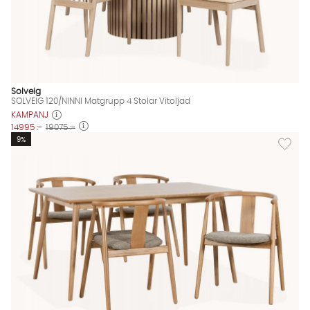
Solveig
SOLVEIG 120/NINNI Matgrupp 4 Stolar Vitoljad
KAMPANJ
14995 :-
19075 :-
Lägg til
9%