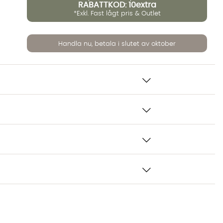
RABATTKOD: 10extra
*Exkl. Fast lågt pris & Outlet
Handla nu, betala i slutet av oktober