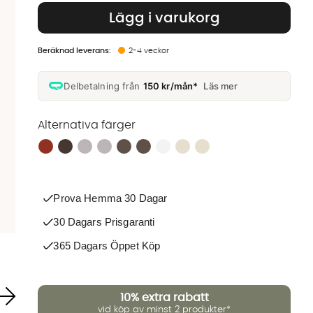
Lägg i varukorg
2-4 veckor
Delbetalning från
150 kr/mån*
Läs mer
Alternativa färger
Finns även i dessa färger:
Prova Hemma 30 Dagar
30 Dagars Prisgaranti
365 Dagars Öppet Köp
10%
extra rabatt
vid köp av minst 2 produkter*