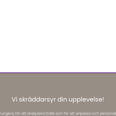
Vi skräddarsyr din upplevelse!
fungera, för att analysera trafik och för att anpassa och perso