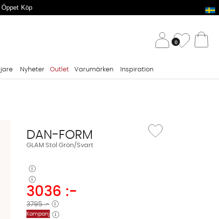
 Öppet Köp
/ 
Önskelis
0
Va
ljare
Nyheter
Outlet
Varumärken
Inspiration
Lägg till i önskelista: G
DAN-FORM
GLAM Stol Grön/Svart
3036
:-
3795 :-
Kampanj