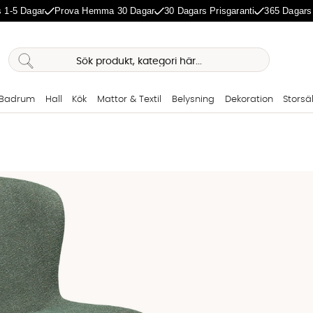
 1-5 Dagar
Prova Hemma 30 Dagar
30 Dagars Prisgaranti
365 Dagars
Badrum
Hall
Kök
Mattor & Textil
Belysning
Dekoration
Storsä