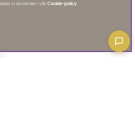
Starta chatten
okies vi använder i vår
Cookie-policy
.
A ATT VETA
03. SOCIALA MEDIER
iates
Instagram
soffguide
Facebook
iepolicy
Pinterest
R