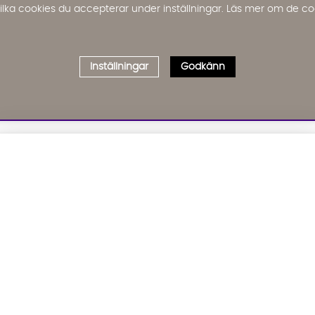
 vilka cookies du accepterar under inställningar. Läs mer om de co
Inställningar
Godkänn
Välj delbetalning
Qliro
· Fast månadsbelopp
01. INFORMATION
02. BR
Produktpris
Om oss
Affil
Kundservice
Bädd
Representativt exempel
Leveranser
Cook
Köpvillkor
GDP