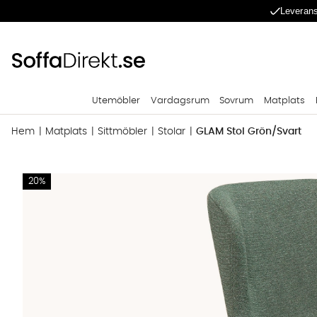
Leverans
Utemöbler
Vardagsrum
Sovrum
Matplats
Hem
Matplats
Sittmöbler
Stolar
GLAM Stol Grön/Svart
Produktbilder GLAM Stol Grön/Svart
20%