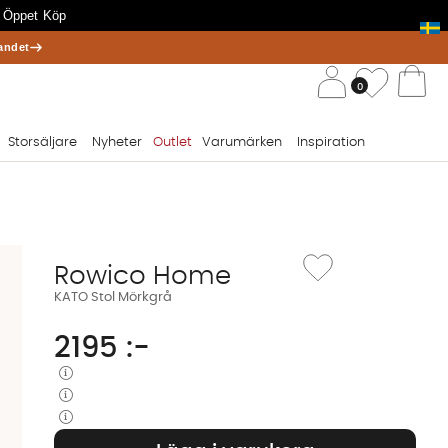
 Öppet Köp
andet
/ 
Önskelis
0
Va
Storsäljare
Nyheter
Outlet
Varumärken
Inspiration
Lägg till i önskelista: K
Rowico Home
KATO Stol Mörkgrå
2195
:-