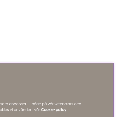
Sofia Direkt
AI-assistent
Vi använder AI för att svara på dina frågor.
Konversationen sparas i upp till 24 timmar för att
kunna hjälpa dig. Vi delar inte dina uppgifter med
tredje part. Läs mer i vår integritetspolicy.
Jag godkänner att konversationen sparas
nalisera annonser — både på vår webbplats och
Starta chatten
okies vi använder i vår
Cookie-policy
.