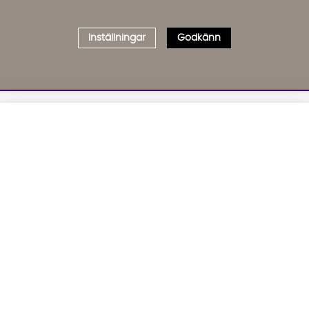
Inställningar
Godkänn
Välj delbetalning
Qliro
· Fast månadsbelopp
01. INFORMATION
02. BR
Produktpris
Om oss
Affil
Kundservice
Bädd
Representativt exempel
Leveranser
Cook
Köpvillkor
GDP
Att låna kostar pengar!
Om du inte kan betala tillbaka skulden i tid
Inredningshjälp
GPSR