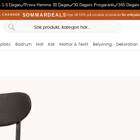
 1-5 Dagar
Prova Hemma 30 Dagar
30 Dagars Prisgaranti
365 Dagars
SOMMARDEALS
Upp till 50% på utvalda produkter
Se erbjud
A CHANSEN
plats
Badrum
Hall
Kök
Mattor & Textil
Belysning
Dekoration