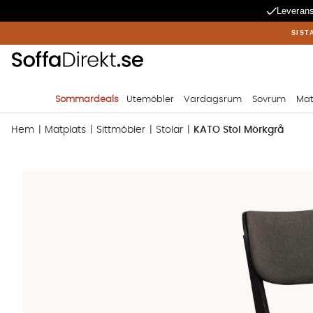
Leverans
SIST
Sommardeals
Utemöbler
Vardagsrum
Sovrum
Mat
Hem
Matplats
Sittmöbler
Stolar
KATO Stol Mörkgrå
Produktbilder KATO Stol Mörkgrå