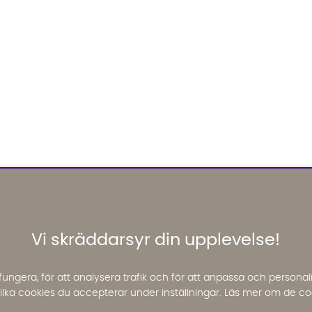
Vi skräddarsyr din upplevelse!
fungera, för att analysera trafik och för att anpassa och perso
 vilka cookies du accepterar under inställningar. Läs mer om de co