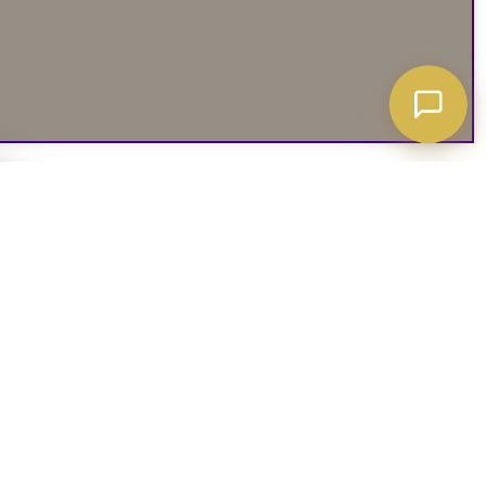
A ATT VETA
03. SOCIALA MEDIER
iates
Instagram
soffguide
Facebook
iepolicy
Pinterest
R
TikTok