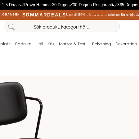
 1-5 Dagar
Prova Hemma 30 Dagar
30 Dagars Prisgaranti
365 Dagars
SOMMARDEALS
Upp till 50% på utvalda produkter
Se erbjud
A CHANSEN
plats
Badrum
Hall
Kök
Mattor & Textil
Belysning
Dekoration