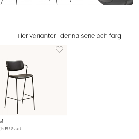
Fler varianter i denna serie och färg
D Barstol 67,5 PU Svart
Lägg till i önskelista: ZED Barstol 77,5 PU Svart
M
,5 PU Svart