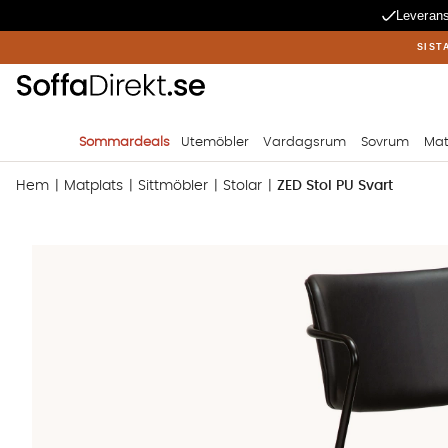
Leverans
SIST
Sommardeals
Utemöbler
Vardagsrum
Sovrum
Mat
Hem
Matplats
Sittmöbler
Stolar
ZED Stol PU Svart
Produktbilder ZED Stol PU Svart