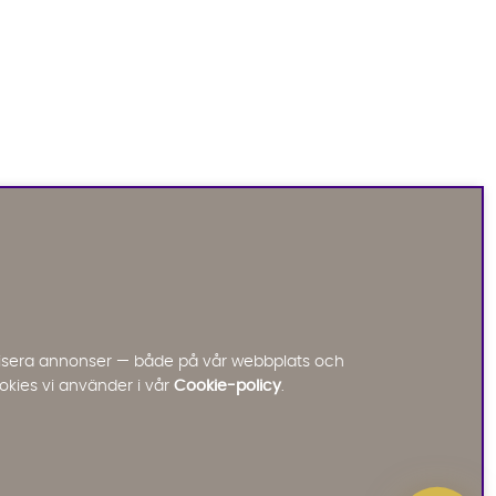
Sofia Direkt
AI-assistent
Vi använder AI för att svara på dina frågor.
Konversationen sparas i upp till 24 timmar för att
kunna hjälpa dig. Vi delar inte dina uppgifter med
tredje part. Läs mer i vår integritetspolicy.
Jag godkänner att konversationen sparas
nalisera annonser — både på vår webbplats och
Starta chatten
okies vi använder i vår
Cookie-policy
.