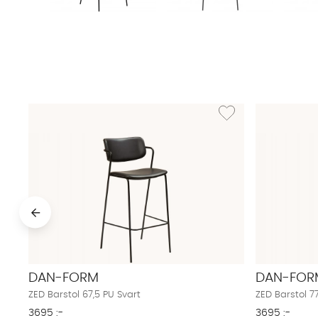
Lägg till i önskelista: ZE
DAN-FORM
DAN-FOR
ZED Barstol 67,5 PU Svart
ZED Barstol 77
3695 :-
3695 :-