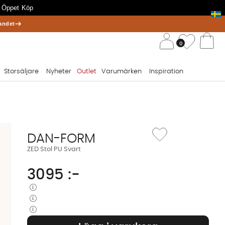
 Öppet Köp
andet
/ 
Önskelis
0
Va
Storsäljare
Nyheter
Outlet
Varumärken
Inspiration
Lägg till i önskelista: ZED
DAN-FORM
ZED Stol PU Svart
3095
:-