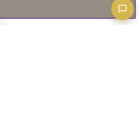
A ATT VETA
03. SOCIALA MEDIER
iates
Instagram
soffguide
Facebook
iepolicy
Pinterest
R
TikTok
 rätt soffa
Youtube