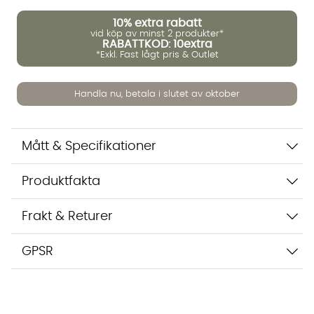
10%
extra rabatt
vid köp av minst 2 produkter*
RABATTKOD: 10extra
*Exkl. Fast lågt pris & Outlet
Vi använder AI för att svara på dina frågor. Konversationen
sparas i upp till 24 timmar för att kunna hjälpa dig. Vi delar
inte dina uppgifter med tredje part. Läs mer i vår
Handla nu, betala i slutet av oktober
integritetspolicy.
Jag godkänner att konversationen sparas
Starta chatten
Mått & Specifikationer
Produktfakta
Frakt & Returer
GPSR