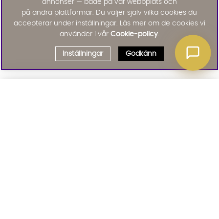
annonser — både på vår webbplats och
på andra plattformar. Du väljer själv vilka cookies du
accepterar under inställningar. Läs mer om de cookies vi
använder i vår
Cookie-policy
.
Inställningar
Godkänn
Välj delbetalning
Qliro
· Fast månadsbelopp
Signa upp till vårt nyhetsbrev
Produktpris
Missa inte våra nyhetsbrev som är fyllda med erbjudanden, nyheter
och inspiration
Representativt exempel
Att låna kostar pengar!
01. INFORMATION
Om du inte kan betala tillbaka skulden i tid
riskerar du en betalningsanmärkning. Det kan