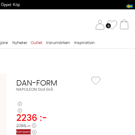
 Öppet Köp
/ 
Önskelis
0
Va
ljare
Nyheter
Outlet
Varumärken
Inspiration
Lägg till i önskelista: N
DAN-FORM
NAPOLEON Stol Grå
2236
:-
2795 :-
Kampanj