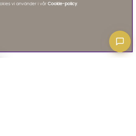
Starta chatten
okies vi använder i vår
Cookie-policy
.
A ATT VETA
03. SOCIALA MEDIER
iates
Instagram
soffguide
Facebook
iepolicy
Pinterest
R