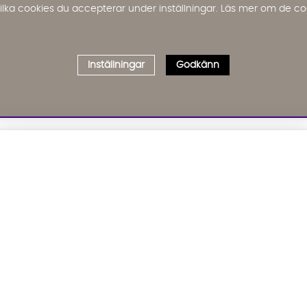
 vilka cookies du accepterar under inställningar. Läs mer om de co
Inställningar
Godkänn
Välj delbetalning
Qliro
· Fast månadsbelopp
01. INFORMATION
02. BR
Produktpris
Om oss
Affil
Kundservice
Bädd
Representativt exempel
Leveranser
Cook
Köpvillkor
GDP