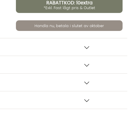
RABATTKOD: 10extra
*Exkl. Fast lågt pris & Outlet
Handla nu, betala i slutet av oktober