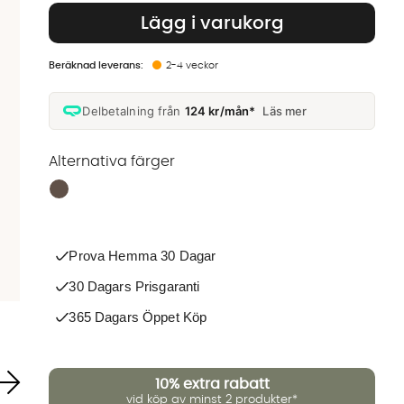
Lägg i varukorg
2-4 veckor
Delbetalning från
124 kr/mån*
Läs mer
Alternativa färger
Finns även i dessa färger:
Prova Hemma 30 Dagar
30 Dagars Prisgaranti
365 Dagars Öppet Köp
10%
extra rabatt
vid köp av minst 2 produkter*