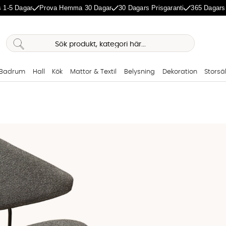
 1-5 Dagar
Prova Hemma 30 Dagar
30 Dagars Prisgaranti
365 Dagars
Badrum
Hall
Kök
Mattor & Textil
Belysning
Dekoration
Storsä