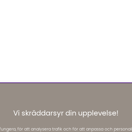
Vi skräddarsyr din upplevelse!
fungera, för att analysera trafik och för att anpassa och perso