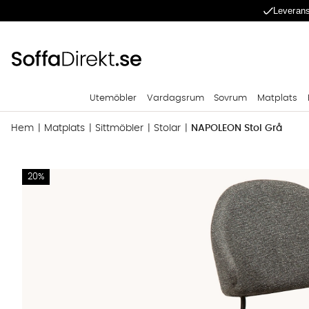
Leverans
Utemöbler
Vardagsrum
Sovrum
Matplats
Hem
Matplats
Sittmöbler
Stolar
NAPOLEON Stol Grå
Produktbilder NAPOLEON Stol Grå
20%